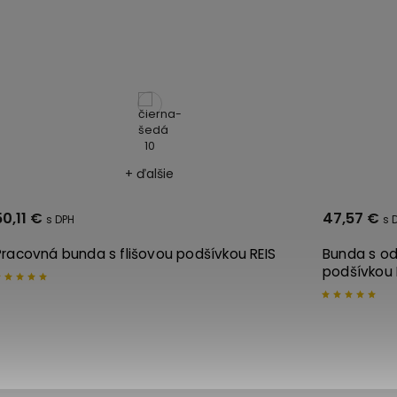
+ ďalšie
47,57 €
56,77 €
Bunda s odnimateľnou kapucňou a flišovou
Zateplená
podšívkou REIS
L.HOLLMAN