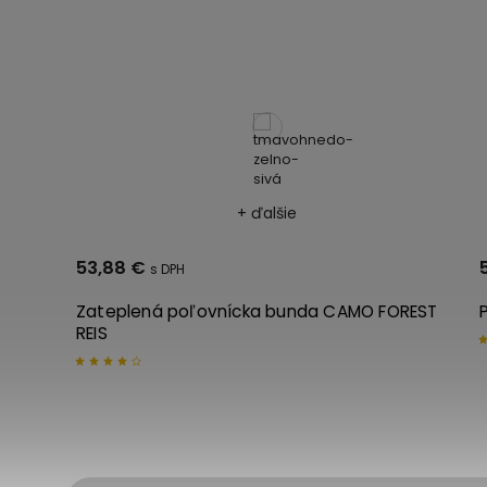
+ ďalšie
50,11 €
REST
Pracovná bunda s flišovou podšívkou REIS