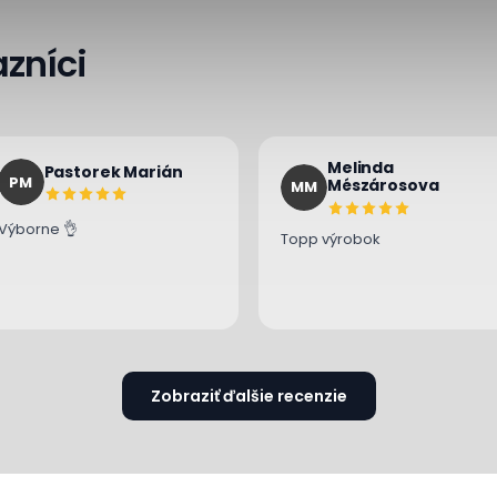
zníci
Melinda
Pastorek Marián
PM
Mészárosova
MM
Výborne 👌
Topp výrobok
Zobraziť ďalšie recenzie