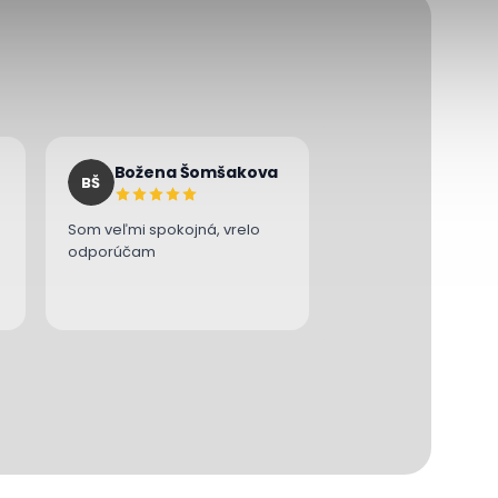
Božena Šomšakova
BŠ
Som veľmi spokojná, vrelo
odporúčam