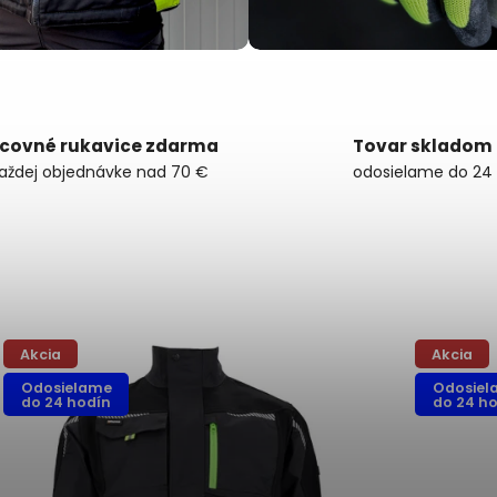
covné rukavice zdarma
Tovar skladom
každej objednávke nad 70 €
odosielame do 24
Akcia
Akcia
Odosielame
Odosiel
do 24 hodín
do 24 h