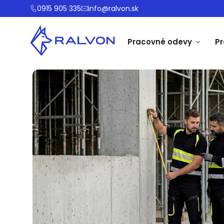
0915 905 335
info@ralvon.sk
Pracovné odevy
P