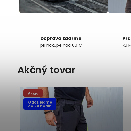
Doprava zdarma
Pra
pri nákupe nad 60 €
ku 
Akčný tovar
Akcia
Odosielame
do 24 hodín