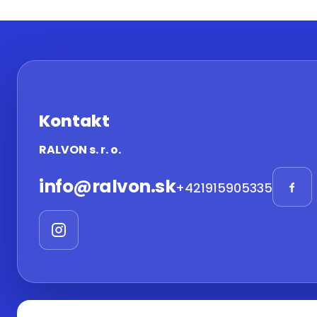
Kontakt
RALVON s. r. o.
info
@
ralvon.sk
+421915905335