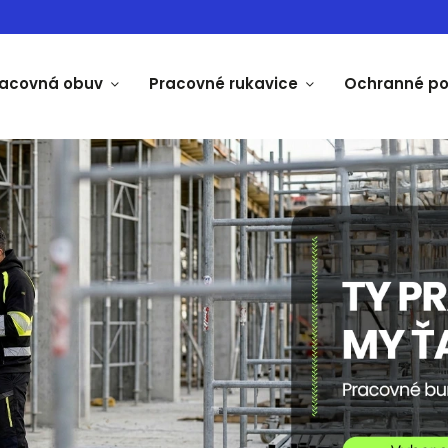
racovná obuv
Pracovné rukavice
Ochranné p