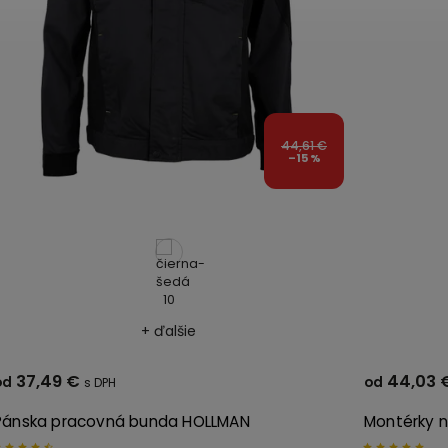
52,40 €
–15 %
+ ďalšie
44,03 €
42,67 
od
od
Montérky na traky BLACK L.HOLLMAN
Zateplená 
prvkami L.