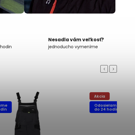
Nesadla vám veľkosť?
 hodin
jednoducho vymeníme
Previous
Next
Akcia
ame
Odosielame
odín
do 24 hodín