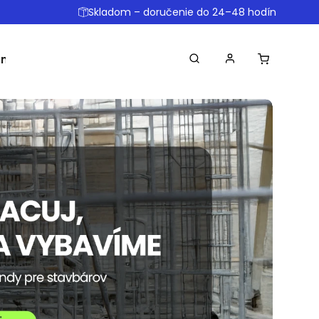
Skladom – doručenie do 24–48 hodín
omôcky
Ostatné
Obchodné podmienky
Dopr