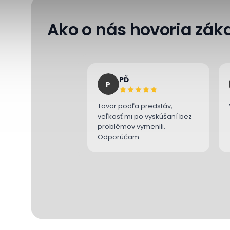
Ako o nás hovoria záka
PĎ
P
Tovar podľa predstáv,
veľkosť mi po vyskúšaní bez
problémov vymenili.
Odporúčam.