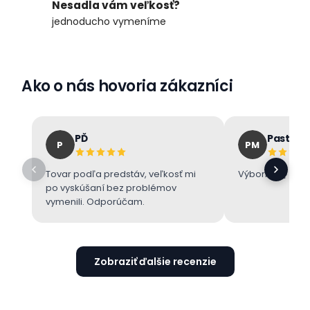
Nesadla vám veľkosť?
jednoducho vymeníme
Ako o nás hovoria zákazníci
PĎ
Pastore
P
PM
Tovar podľa predstáv, veľkosť mi
Výborne 👌
po vyskúšaní bez problémov
vymenili. Odporúčam.
Zobraziť ďalšie recenzie