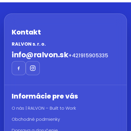
Kontakt
RALVON s. r. o.
info
@
ralvon.sk
+421915905335
Informácie pre vás
O nás | RALVON – Built to Work
Obchodné podmienky
Doprava a doručenie