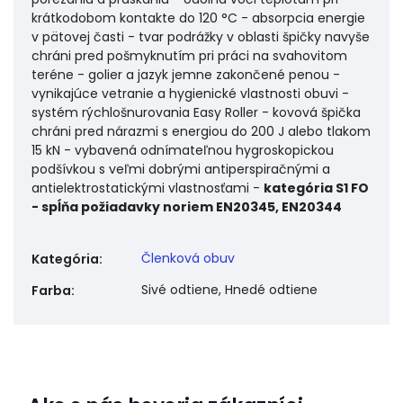
krátkodobom kontakte do 120 °C - absorpcia energie
v pätovej časti - tvar podrážky v oblasti špičky navyše
chráni pred pošmyknutím pri práci na svahovitom
teréne - golier a jazyk jemne zakončené penou -
vynikajúce vetranie a hygienické vlastnosti obuvi -
systém rýchlošnurovania Easy Roller - kovová špička
chráni pred nárazmi s energiou do 200 J alebo tlakom
15 kN - vybavená odnímateľnou hygroskopickou
podšívkou s veľmi dobrými antiperspiračnými a
antielektrostatickými vlastnosťami -
kategória S1 FO
- spĺňa požiadavky noriem EN20345, EN20344
Členková obuv
Kategória
:
Sivé odtiene, Hnedé odtiene
Farba
: