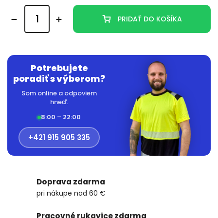
PRIDAŤ DO KOŠÍKA
Potrebujete
poradiť s výberom?
Som online a odpoviem
hneď.
8:00 – 22:00
+421 915 905 335
Doprava zdarma
pri nákupe nad 60 €
Pracovné rukavice zdarma