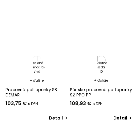
+ ďalšie
+ ďalšie
Pracovné poltopánky SB
Pánske pracovné poltopánky
P
DEMAR
S2 PPO PP
R
103,75 €
108,93 €
3
Detail
Detail