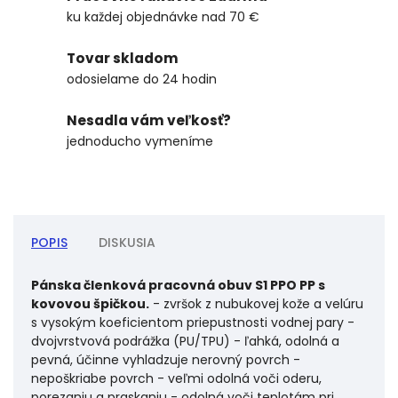
ku každej objednávke nad 70 €
Tovar skladom
odosielame do 24 hodin
Nesadla vám veľkosť?
jednoducho vymeníme
POPIS
DISKUSIA
Pánska členková pracovná obuv S1 PPO PP s
kovovou špičkou.
- zvršok z nubukovej kože a velúru
s vysokým koeficientom priepustnosti vodnej pary -
dvojvrstvová podrážka (PU/TPU) - ľahká, odolná a
pevná, účinne vyhladzuje nerovný povrch -
nepoškriabe povrch - veľmi odolná voči oderu,
porezaniu a praskaniu - odolná voči teplotám pri