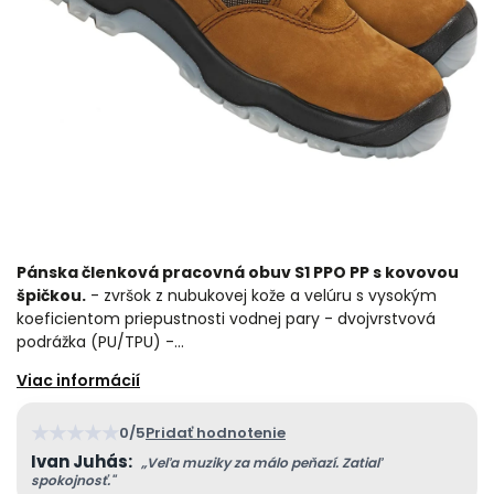
Pánska členková pracovná obuv S1 PPO PP s kovovou
špičkou.
- zvršok z nubukovej kože a velúru s vysokým
koeficientom priepustnosti vodnej pary - dvojvrstvová
podrážka (PU/TPU) -…
★
★
★
★
★
0/5
Pridať hodnotenie
Ivan Juhás:
„Veľa muziky za málo peňazí. Zatiaľ
spokojnosť."