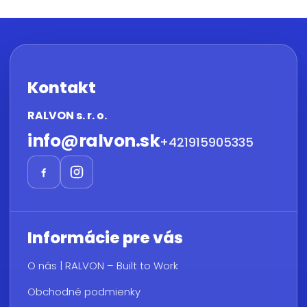
Kontakt
RALVON s. r. o.
info
@
ralvon.sk
+421915905335
Informácie pre vás
O nás | RALVON – Built to Work
Obchodné podmienky