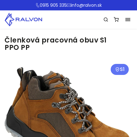
0915 905 335
info@ralvon.sk
Členková pracovná obuv S1
PPO PP
S1