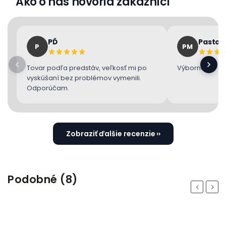
Ako o nás hovoria zákazníci
PĎ
Pastor
P
PM
Tovar podľa predstáv, veľkosť mi po
Výborne 👌
vyskúšaní bez problémov vymenili.
Odporúčam.
Zobraziť ďalšie recenzie
Podobné (8)
Previous
Next