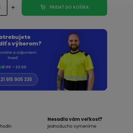
PRIDAŤ DO KOŠÍKA
otrebujete
diť s výberom?
online a odpoviem
hneď.
8:00 – 22:00
21 915 905 335
Nesadla vám veľkosť?
 hodin
jednoducho vymeníme