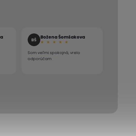
va
Božena Šomšakova
BŠ
Som veľmi spokojná, vrelo
odporúčam