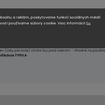
bsahu a reklám, poskytovanie funkcií sociálnych médií
osti používame súbory cookie. Viac informácií
tu
.
zia koža - Dĺžka rukavice: 35 cm - Šité kevlarovými niťami odoln
ože, čo poskytuje väčšiu odolnosť a odolnosť voči oderu - Celá 
iaha až do stredu predlaktia a chráni pred premočením a poran
ev (úzky pás kože) chráni švy pred oderom - Vhodné na použitie v
ifikácia TYPU A