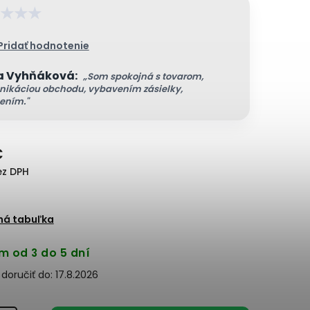
★
★
★
Pridať hodnotenie
a Vyhňáková:
„Som spokojná s tovarom,
ikáciou obchodu, vybavením zásielky,
ením."
€
ez DPH
ná tabuľka
m od 3 do 5 dní
oručiť do:
17.8.2026