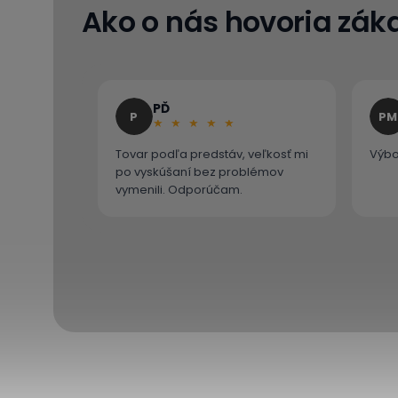
Ako o nás hovoria záka
PĎ
P
PM
Tovar podľa predstáv, veľkosť mi
Výbo
po vyskúšaní bez problémov
vymenili. Odporúčam.