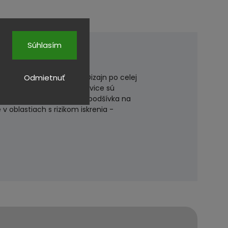
Súhlasím
ými voči ohňu a teplu - Dizajn po celej
Odmietnuť
koža, čo znamená, že rukavice sú
ením zápästia - Bavlnená podšívka na
 oblastiach s rizikom iskrenia -