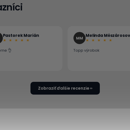
zníci
Pastorek Marián
Melinda Mészároso
MM
rne 👌
Topp výrobok
Zobraziť ďalšie recenzie