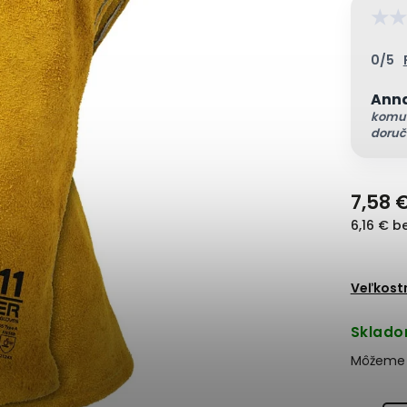
★
★
0/5
Ann
komun
doruč
7,58 
6,16 € b
Veľkost
Sklado
Môžeme d