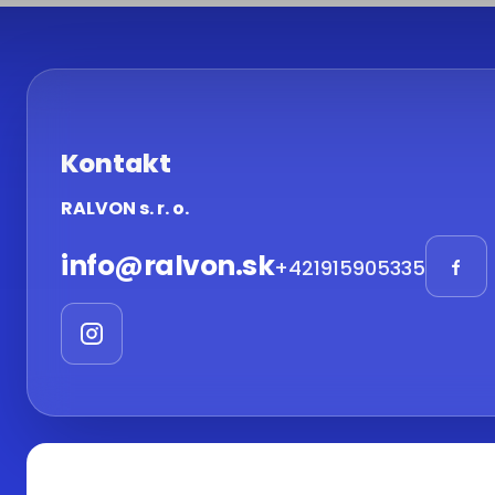
Kontakt
RALVON s. r. o.
info
@
ralvon.sk
+421915905335