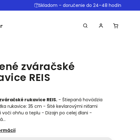
Skladom – doručenie do 24–48 hodín
omôcky
Ostatné
Obchodné podmienky
Dopr
ené zváračské
avice REIS
zváračské rukavice REIS.
- Štiepaná hovädzia
ĺžka rukavice: 35 cm - Šité kevlarovými niťami
voči ohňu a teplu - Dizajn po celej dlani -
á…