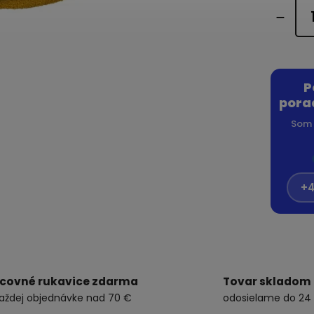
P
pora
Som 
+4
covné rukavice zdarma
Tovar skladom
každej objednávke nad 70 €
odosielame do 24