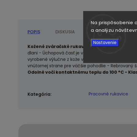
Na prispôsobenie o
a analýzu návštevn
POPIS
DISKUSIA
Nastavenie
Kožené zváračské rukavice REIS.
- Štiepaná hoväd
dlani - Úchopová časť je vyrobená z jedného kusu k
vyrobené výlučne z kože vrátane manžety, ktorá s
vnútornej strane pre väčšie pohodlie - Rebrovaný š
Odolné voči kontaktnému teplu do 100 °C - Klas
Pracovné rukavice
Kategória
: