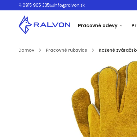
0915 905 335
info@ralvon.sk
Pracovné odevy
P
Domov
/
Pracovné rukavice
/
Kožené zváračské