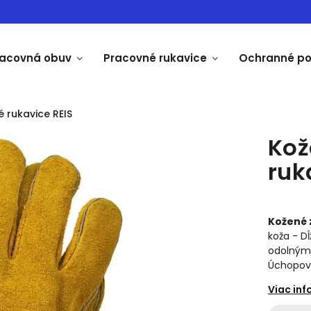
racovná obuv
Pracovné rukavice
Ochranné p
 rukavice REIS
Kož
ruk
Kožené 
koža - D
odolnými 
Úchopov