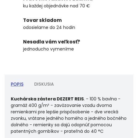
ku každej objednávke nad 70 €
Tovar skladom
odosielame do 24 hodin
Nesadla vám veľkosť?
jednoducho vymeníme
POPIS
DISKUSIA
Kuchárska zástera DEZERT REIS
. - 100 % bavlna -
gramáž 400 g/m² - zaväzovanie vzadu dvoma
remienkami pre lepšie prispôsobenie - dve vrecká
zvonku, vrátane jedného horného a jedného bočného
dolného - remienky sa dajú odopnúť pomocou
patentných gombíkov - prateľná do 40 °C