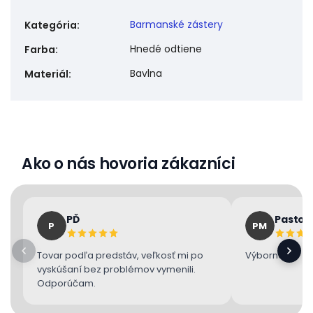
Barmanské zástery
Kategória
:
Hnedé odtiene
Farba
:
Bavlna
Materiál
:
Ako o nás hovoria zákazníci
PĎ
Pastor
P
PM
Tovar podľa predstáv, veľkosť mi po
Výborne 👌
vyskúšaní bez problémov vymenili.
Odporúčam.