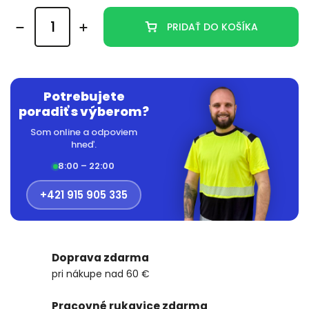
PRIDAŤ DO KOŠÍKA
Potrebujete
poradiť s výberom?
Som online a odpoviem
hneď.
8:00 – 22:00
+421 915 905 335
Doprava zdarma
pri nákupe nad 60 €
Pracovné rukavice zdarma