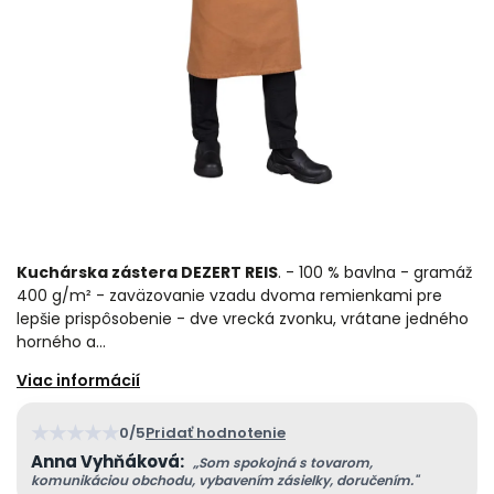
Kuchárska zástera DEZERT REIS
. - 100 % bavlna - gramáž
400 g/m² - zaväzovanie vzadu dvoma remienkami pre
lepšie prispôsobenie - dve vrecká zvonku, vrátane jedného
horného a…
★
★
★
★
★
0/5
Pridať hodnotenie
Anna Vyhňáková:
„Som spokojná s tovarom,
komunikáciou obchodu, vybavením zásielky, doručením."