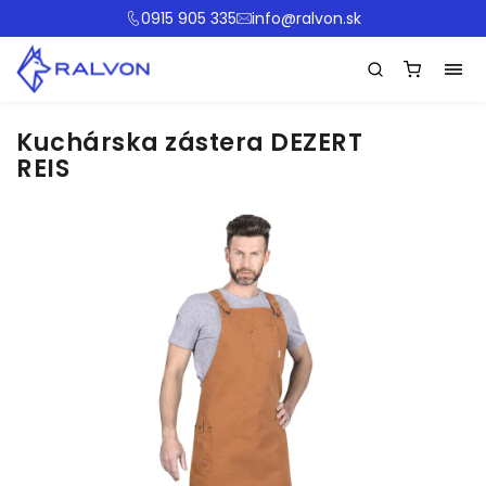
0915 905 335
info@ralvon.sk
Kuchárska zástera DEZERT
REIS