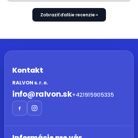
Zobraziť ďalšie recenzie
Kontakt
RALVON s. r. o.
info
@
ralvon.sk
+421915905335
Informácie pre vás