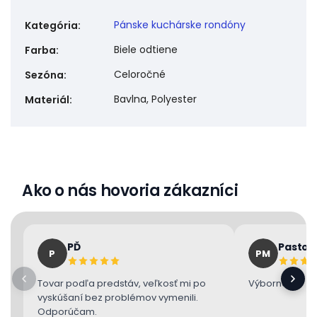
Pánske kuchárske rondóny
Kategória
:
Biele odtiene
Farba
:
Celoročné
Sezóna
:
Bavlna, Polyester
Materiál
:
Ako o nás hovoria zákazníci
PĎ
Pastor
P
PM
Tovar podľa predstáv, veľkosť mi po
Výborne 👌
vyskúšaní bez problémov vymenili.
Odporúčam.