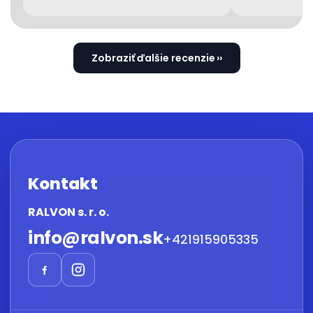
Zobraziť ďalšie recenzie
Kontakt
RALVON s. r. o.
info
@
ralvon.sk
+421915905335