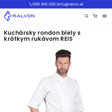
0915 905 335
info@ralvon.sk
Kuchársky rondon biely s
krátkym rukávom REIS