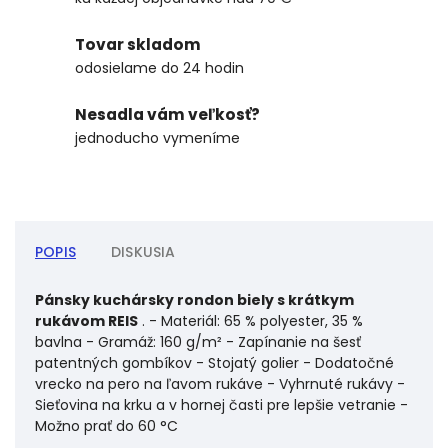
Tovar skladom
odosielame do 24 hodin
Nesadla vám veľkosť?
jednoducho vymeníme
POPIS
DISKUSIA
Pánsky kuchársky rondon biely s krátkym
rukávom REIS
. - Materiál: 65 % polyester, 35 %
bavlna - Gramáž: 160 g/m² - Zapínanie na šesť
patentných gombíkov - Stojatý golier - Dodatočné
vrecko na pero na ľavom rukáve - Vyhrnuté rukávy -
Sieťovina na krku a v hornej časti pre lepšie vetranie -
Možno prať do 60 °C