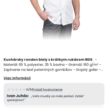
Kuchársky rondon biely s krátkym rukávom REIS
. -
Materiál: 65 % polyester, 35 % bavlna - Gramáž: 160 g/m² -
Zapínanie na šesť patentných gombíkov - Stojatý golier -…
★
★
★
★
★
0/5
Pridať hodnotenie
Ivan Juhás:
„Veľa muziky za málo peňazí. Zatiaľ
spokojnosť."