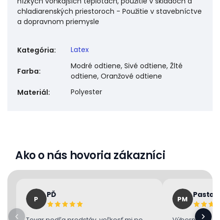
nízkych vonkajších teplotách, použitie v skladoch a
chladiarenských priestoroch - Použitie v stavebníctve
a dopravnom priemysle
Latex
Kategória
:
Modré odtiene, Sivé odtiene, Žlté
Farba
:
odtiene, Oranžové odtiene
Polyester
Materiál
:
Ako o nás hovoria zákazníci
PĎ
Pastor
P
PM
Tovar podľa predstáv, veľkosť mi po
Výborne 👌