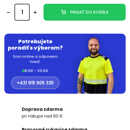
PRIDAŤ DO KOŠÍKA
Potrebujete
poradiť s výberom?
Som online a odpoviem
hneď.
8:00 – 22:00
+421 915 905 335
Doprava zdarma
pri nákupe nad 60 €
Pracovné rukavice zdarma