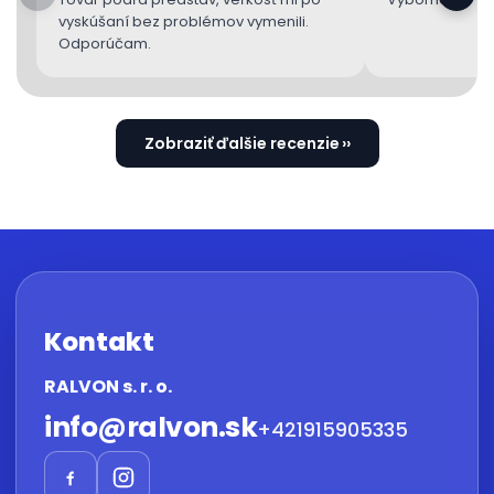
vyskúšaní bez problémov vymenili.
Odporúčam.
Zobraziť ďalšie recenzie
Kontakt
RALVON s. r. o.
info
@
ralvon.sk
+421915905335