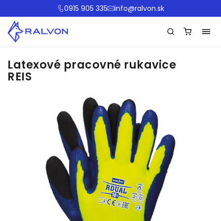
0915 905 335
info@ralvon.sk
Latexové pracovné rukavice
REIS