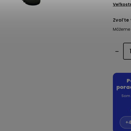
Veľkost
Zvoľte 
Môžeme d
P
pora
Som 
+4