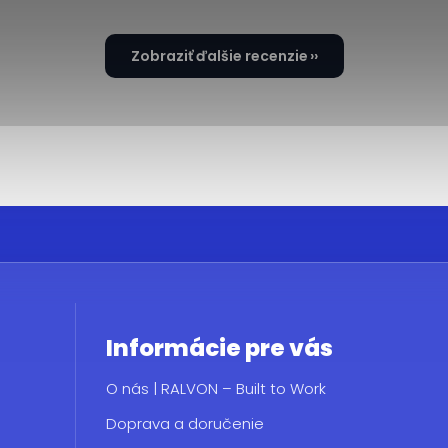
Zobraziť ďalšie recenzie
Informácie pre vás
O nás | RALVON – Built to Work
Doprava a doručenie