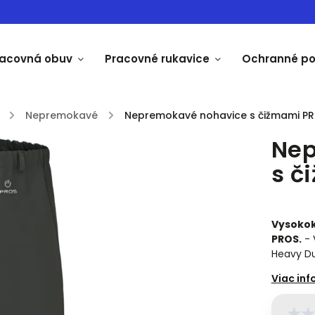
racovná obuv
Pracovné rukavice
Ochranné p
/
Nepremokavé
/
Nepremokavé nohavice s čižmami P
Nep
s č
Vysokok
PROS.
- 
Heavy Du
★
★