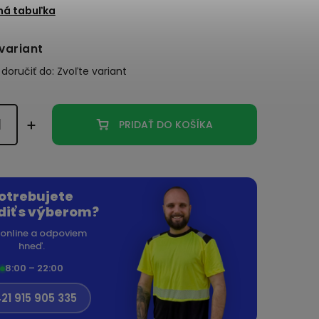
ná tabuľka
variant
oručiť do:
Zvoľte variant
PRIDAŤ DO KOŠÍKA
otrebujete
diť s výberom?
online a odpoviem
hneď.
8:00 – 22:00
21 915 905 335