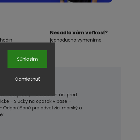
Nesadla vám veľkosť?
 hodin
jednoducho vymeníme
Súhlasím
Odmietnuť
tex Heavy Duty - Účinne chráni pred
čke - Slučky na opasok v páse -
- Odporúčané pre odvetvia: morský a
my