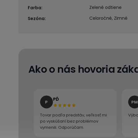
Zelené odtiene
Farba
:
Celoročné, Zimné
Sezóna
:
Ako o nás hovoria záka
PĎ
P
PM
Tovar podľa predstáv, veľkosť mi
Výbo
po vyskúšaní bez problémov
vymenili. Odporúčam.