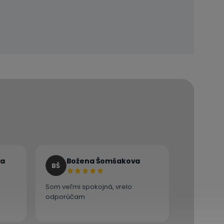
va
Božena Šomšakova
BŠ
Som veľmi spokojná, vrelo
odporúčam