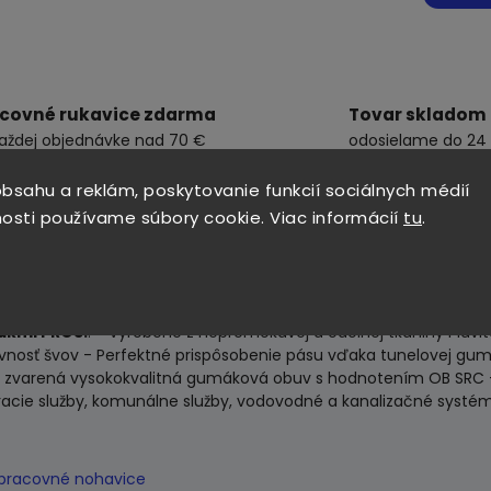
covné rukavice zdarma
Tovar skladom
každej objednávke nad 70 €
odosielame do 24
bsahu a reklám, poskytovanie funkcií sociálnych médií
osti používame súbory cookie. Viac informácií
tu
.
ákmi PROS.
. - Vyrobené z nepremokavej a odolnej tkaniny Plavi
vnosť švov - Perfektné prispôsobenie pásu vďaka tunelovej gumi
o zvarená vysokokvalitná gumáková obuv s hodnotením OB SRC 
racie služby, komunálne služby, vodovodné a kanalizačné systé
pracovné nohavice