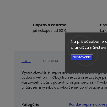
Doprava zdarma
Pra
pri nákupe nad 60 €
ku 
Na prispôsobenie o
a analýzu návštevn
Nastavenie
POPIS
DISKUSIA
Vysokokvalitné nepremokavé nohavice s gum
vodou a vetrom - Obojstranné zváranie zvyšuje pe
Nastaviteľný pás s patentnými gombíkami - Trval
vnútrozemský rybolov, rybárčenie, upratovacie a p
Pánske nepremokavé 
Kategória
: