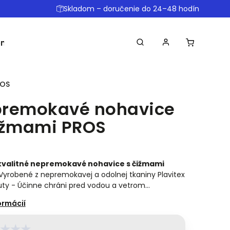
Skladom – doručenie do 24–48 hodín
omôcky
Ostatné
Obchodné podmienky
Dopr
ROS
remokavé nohavice
ižmami PROS
valitné nepremokavé nohavice s čižmami
Vyrobené z nepremokavej a odolnej tkaniny Plavitex
ty - Účinne chráni pred vodou a vetrom…
★
★
★