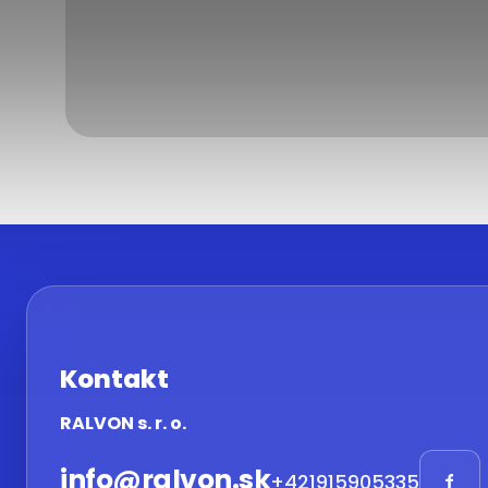
Kontakt
RALVON s. r. o.
info
@
ralvon.sk
+421915905335