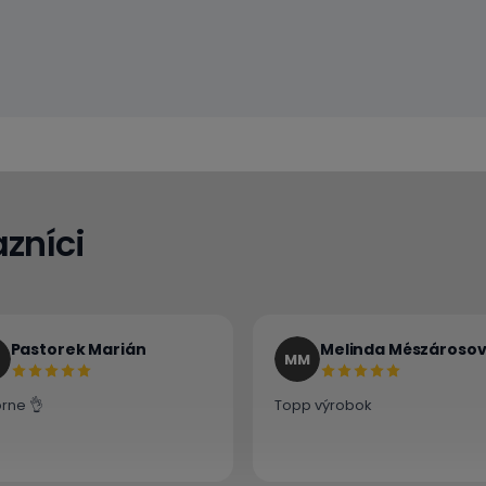
zníci
Pastorek Marián
Melinda Mészároso
MM
rne 👌
Topp výrobok