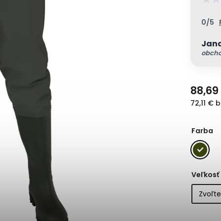
0/5
Jana
obcho
88,69
72,11 € 
Farba
Veľkosť