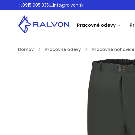
0915 905 335
info@ralvon.sk
Pracovné odevy
P
Domov
/
Pracovné odevy
/
Pracovné nohavice