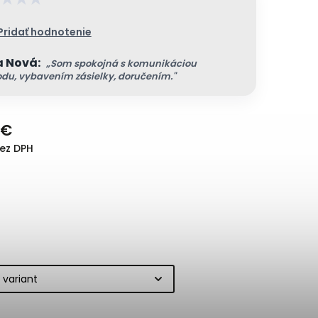
Pridať hodnotenie
 Nová:
„Som spokojná s komunikáciou
du, vybavením zásielky, doručením."
 €
bez DPH