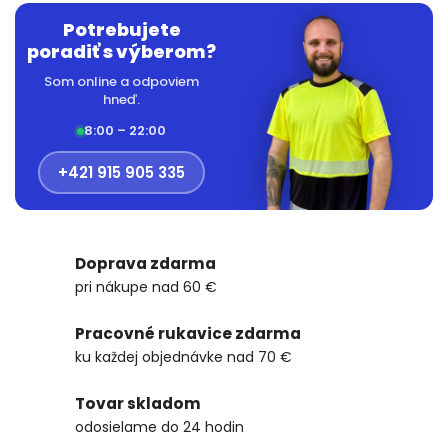
Potrebujete
poradiť s výberom?
Som online a odpoviem
hneď.
8:00 – 22:00
+421 915 905 335
Doprava zdarma
pri nákupe nad 60 €
Pracovné rukavice zdarma
ku každej objednávke nad 70 €
Tovar skladom
odosielame do 24 hodin