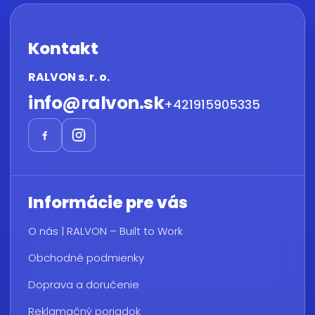
Kontakt
RALVON s. r. o.
info
@
ralvon.sk
+421915905335
Informácie pre vás
O nás | RALVON – Built to Work
Obchodné podmienky
Doprava a doručenie
Reklamačný poriadok