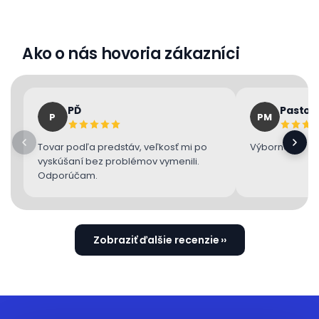
Ako o nás hovoria zákazníci
PĎ
Pastor
P
PM
Tovar podľa predstáv, veľkosť mi po
Výborne 👌
vyskúšaní bez problémov vymenili.
Odporúčam.
Zobraziť ďalšie recenzie