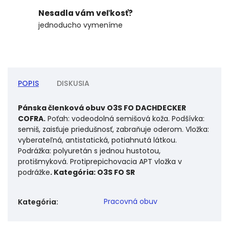
Nesadla vám veľkosť?
jednoducho vymeníme
POPIS
DISKUSIA
Pánska členková obuv O3S FO DACHDECKER
COFRA.
Poťah: vodeodolná semišová koža. Podšívka:
semiš, zaisťuje priedušnosť, zabraňuje oderom. Vložka:
vyberateľná, antistatická, potiahnutá látkou.
Podrážka: polyuretán s jednou hustotou,
protišmyková. Protiprepichovacia APT vložka v
podrážke
. Kategória: O3S FO SR
Pracovná obuv
Kategória
: