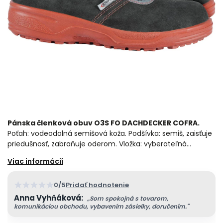
Pánska členková obuv O3S FO DACHDECKER COFRA.
Poťah: vodeodolná semišová koža. Podšívka: semiš, zaisťuje
priedušnosť, zabraňuje oderom. Vložka: vyberateľná…
★
★
★
★
★
0/5
Pridať hodnotenie
Anna Vyhňáková:
„Som spokojná s tovarom,
komunikáciou obchodu, vybavením zásielky, doručením."