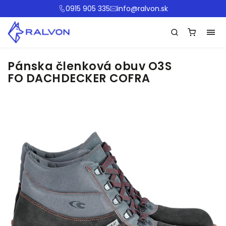
0915 905 335
info@ralvon.sk
Pánska členková obuv O3S
FO DACHDECKER COFRA