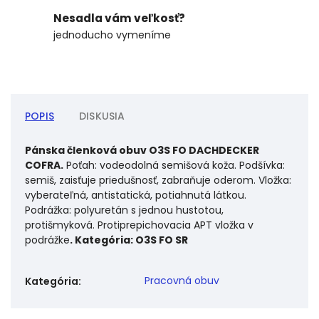
Nesadla vám veľkosť?
jednoducho vymeníme
POPIS
DISKUSIA
Pánska členková obuv O3S FO DACHDECKER
COFRA.
Poťah: vodeodolná semišová koža. Podšívka:
semiš, zaisťuje priedušnosť, zabraňuje oderom. Vložka:
vyberateľná, antistatická, potiahnutá látkou.
Podrážka: polyuretán s jednou hustotou,
protišmyková. Protiprepichovacia APT vložka v
podrážke
. Kategória: O3S FO SR
Pracovná obuv
Kategória
: