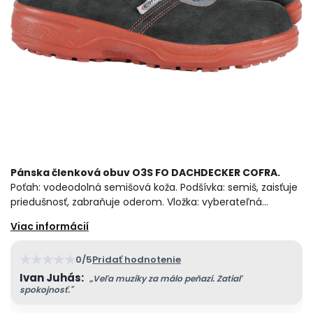
Pánska členková obuv O3S FO DACHDECKER COFRA.
Poťah: vodeodolná semišová koža. Podšívka: semiš, zaisťuje
priedušnosť, zabraňuje oderom. Vložka: vyberateľná…
★
★
★
★
★
0/5
Pridať hodnotenie
Ivan Juhás:
„Veľa muziky za málo peňazí. Zatiaľ
spokojnosť."