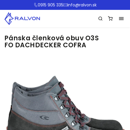
0915 905 335
info@ralvon.sk
Pánska členková obuv O3S
FO DACHDECKER COFRA