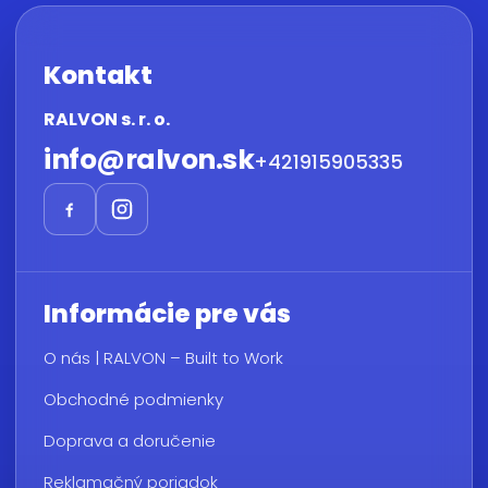
Kontakt
RALVON s. r. o.
info
@
ralvon.sk
+421915905335
Informácie pre vás
O nás | RALVON – Built to Work
Obchodné podmienky
Doprava a doručenie
Reklamačný poriadok