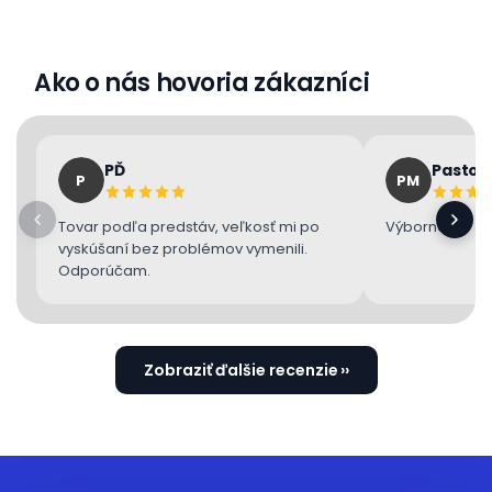
Ako o nás hovoria zákazníci
PĎ
Pastor
P
PM
Tovar podľa predstáv, veľkosť mi po
Výborne 👌
vyskúšaní bez problémov vymenili.
Odporúčam.
Zobraziť ďalšie recenzie