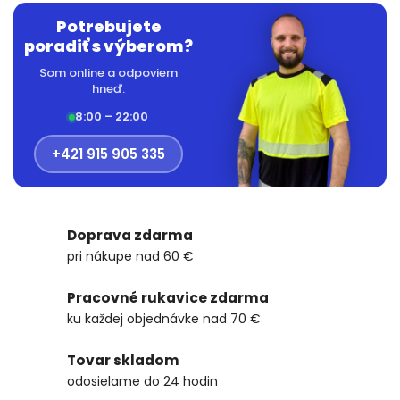
Potrebujete
poradiť s výberom?
Som online a odpoviem
hneď.
8:00 – 22:00
+421 915 905 335
Doprava zdarma
pri nákupe nad 60 €
Pracovné rukavice zdarma
ku každej objednávke nad 70 €
Tovar skladom
odosielame do 24 hodin