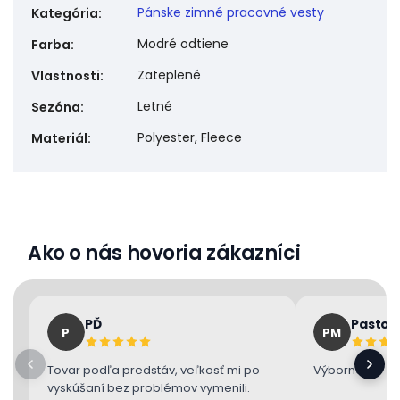
Pánske zimné pracovné vesty
Kategória
:
Modré odtiene
Farba
:
Zateplené
Vlastnosti
:
Letné
Sezóna
:
Polyester, Fleece
Materiál
:
Ako o nás hovoria zákazníci
PĎ
Pastor
P
PM
Tovar podľa predstáv, veľkosť mi po
Výborne 👌
vyskúšaní bez problémov vymenili.