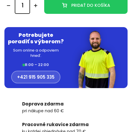
PRIDAŤ DO KOŠÍKA
Potrebujete
poradiť s výberom?
Som online a odpoviem
hneď.
8:00 – 22:00
+421 915 905 335
Doprava zdarma
pri nákupe nad 60 €
Pracovné rukavice zdarma
ku každej objednávke nad 70 €