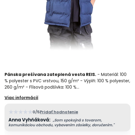
Pánska prešívana zateplená vesta REIS.
- Materiál: 100
% polyester s PVC vrstvou, 150 g/m² - Výplň: 100 % polyester,
260 g/m² - Flísová podšívka: 100 %…
★
★
★
★
★
0/5
Pridať hodnotenie
Anna Vyhňáková:
„Som spokojná s tovarom,
komunikáciou obchodu, vybavením zásielky, doručením."