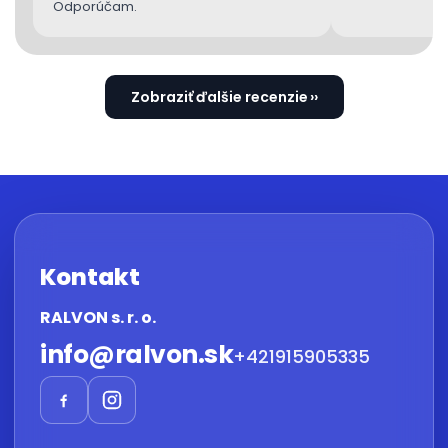
Odporúčam.
Zobraziť ďalšie recenzie
Kontakt
RALVON s. r. o.
info
@
ralvon.sk
+421915905335