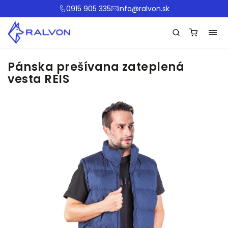
0915 905 335
info@ralvon.sk
Pánska prešívana zateplená
vesta REIS