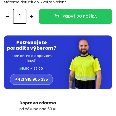
Môžeme doručiť do:
Zvoľte variant
PRIDAŤ DO KOŠÍKA
Potrebujete
poradiť s výberom?
Som online a odpoviem
hneď.
8:00 – 22:00
+421 915 905 335
Doprava zdarma
pri nákupe nad 60 €