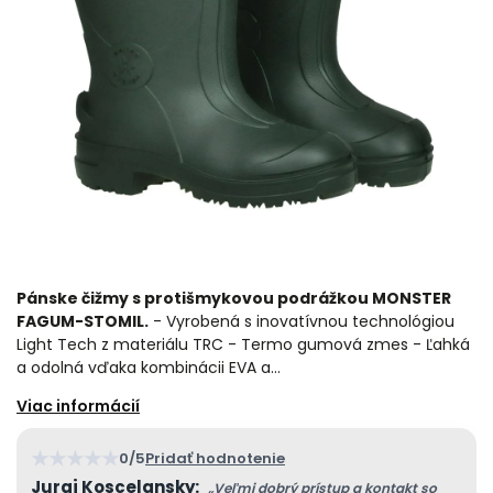
Pánske čižmy s protišmykovou podrážkou MONSTER
FAGUM-STOMIL.
- Vyrobená s inovatívnou technológiou
Light Tech z materiálu TRC - Termo gumová zmes - Ľahká
a odolná vďaka kombinácii EVA a…
★
★
★
★
★
0/5
Pridať hodnotenie
Juraj Koscelansky:
„Veľmi dobrý prístup a kontakt so