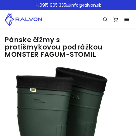
0915 905 335
info@ralvon.sk
Pánske čižmy s
protišmykovou podrážkou
MONSTER FAGUM-STOMIL