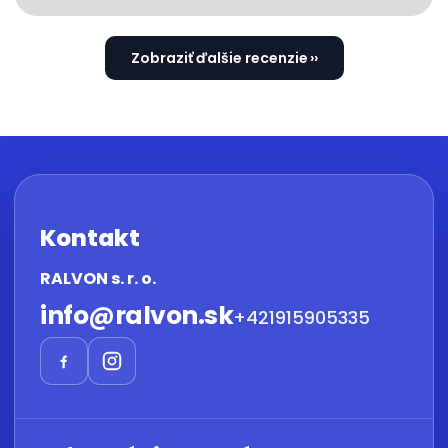
Zobraziť ďalšie recenzie
Kontakt
RALVON s. r. o.
info
@
ralvon.sk
+421915905335