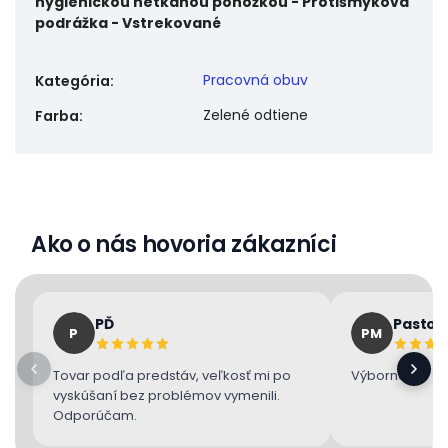
hygienickou netkanou ponožkou - Protišmyková
podrážka - Vstrekované
Pracovná obuv
Kategória
:
Zelené odtiene
Farba
:
Ako o nás hovoria zákazníci
PĎ
Pastor
P
PM
Tovar podľa predstáv, veľkosť mi po
Výborne 👌
vyskúšaní bez problémov vymenili.
Odporúčam.