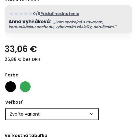
★
★
★
★
★
0/5
Pridať hodnotenie
Anna Vyhňáková:
„Som spokojná s tovarom,
komunikáciou obchodu, vybavením zásielky, doručením."
33,06 €
26,88 € bez DPH
Farba
Veľkosť
Veľkostná tabuľka