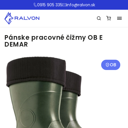
0915 905 335
info@ralvon.sk
Pánske pracovné čižmy OB E
DEMAR
OB