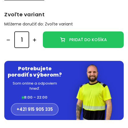
Zvoľte variant
Môžeme doručiť do:
Zvoľte variant
PRIDAŤ DO KOŠÍKA
Potrebujete
poradiť s výberom?
Som online a odpoviem
hneď.
8:00 – 22:00
+421 915 905 335