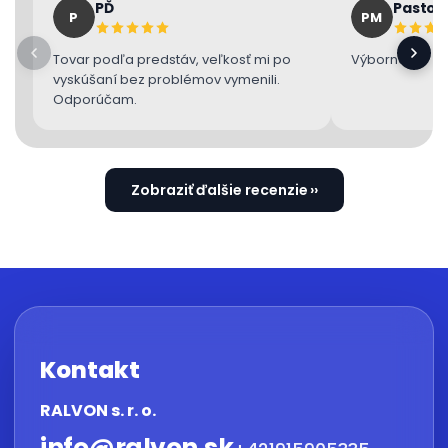
PĎ
Pastor
P
PM
Tovar podľa predstáv, veľkosť mi po
Výborne 👌
vyskúšaní bez problémov vymenili.
Odporúčam.
Zobraziť ďalšie recenzie
Kontakt
RALVON s. r. o.
info
@
ralvon.sk