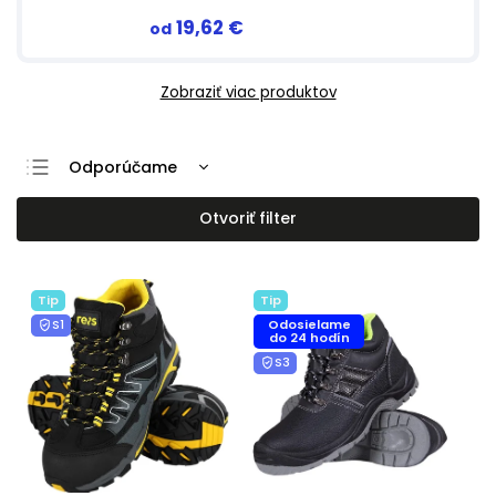
19,62 €
od
Zobraziť viac produktov
Odporúčame
Najlacnejšie
Otvoriť filter
Najdrahšie
Najpredávanejšie
Tip
Tip
Abecedne
S1
Odosielame
do 24 hodín
S3