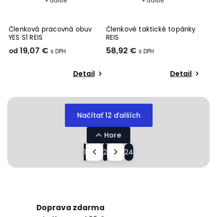
+ ďalšie
+ ďalšie
Členková pracovná obuv
Členkové taktické topánky
YES S1 REIS
REIS
19,07 €
58,92 €
od
Detail
Detail
Načítať 12 ďalších
Hore
1
2
24
Doprava zdarma