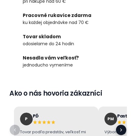
pri nákupe nad 60 €
Pracovné rukavice zdarma
ku každej objednávke nad 70 €
Tovar skladom
odosielame do 24 hodin
Nesadla vám veľkosť?
jednoducho vymeníme
Ako o nás hovoria zákazníci
PĎ
Pastore
P
PM
Tovar podľa predstáv, veľkosť mi
Výborne 👌