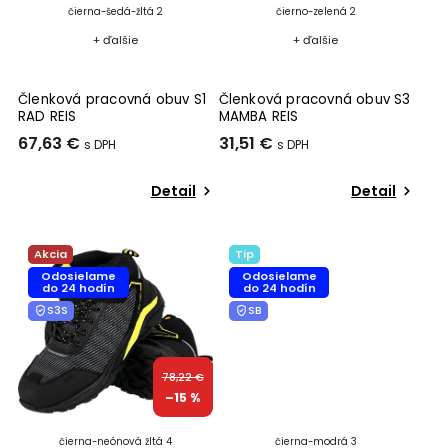
čierna-šedá-žltá 2
čierno-zelená 2
+ ďalšie
+ ďalšie
Členková pracovná obuv S1
Členková pracovná obuv S3
RAD REIS
MAMBA REIS
67,63 €
31,51 €
Detail
Detail
Akcia
Tip
Odosielame
Odosielame
do 24 hodín
do 24 hodín
S3S
SB
78,22 €
–15 %
čierna-neónová žltá 4
čierna-modrá 3