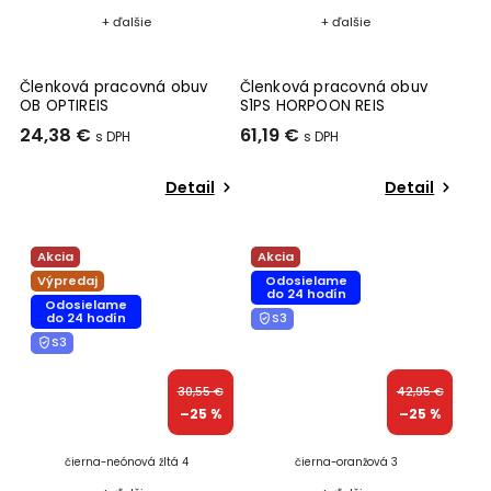
+ ďalšie
+ ďalšie
Členková pracovná obuv
Členková pracovná obuv
OB OPTIREIS
S1PS HORPOON REIS
24,38 €
61,19 €
Detail
Detail
Akcia
Akcia
Výpredaj
Odosielame
do 24 hodín
Odosielame
do 24 hodín
S3
S3
30,55 €
42,95 €
–25 %
–25 %
čierna-neónová žltá 4
čierna-oranžová 3