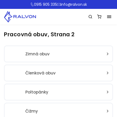
0915 905 335
info@ralvon.sk
Pracovná obuv
, Strana 2
Zimná obuv
Členková obuv
Poltopánky
Čižmy