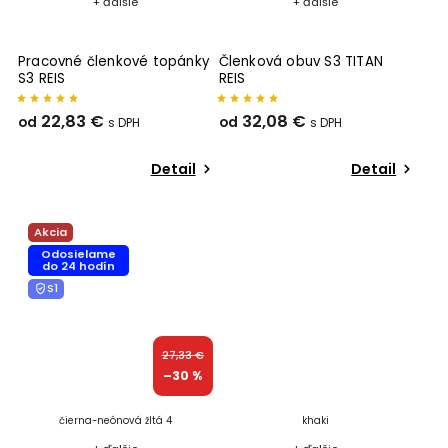
+ ďalšie
+ ďalšie
Pracovné členkové topánky
Členková obuv S3 TITAN
S3 REIS
REIS
22,83 €
32,08 €
od
od
Detail
Detail
Akcia
Odosielame
do 24 hodín
S1
27,33 €
–30 %
čierna-neónová žltá 4
khaki