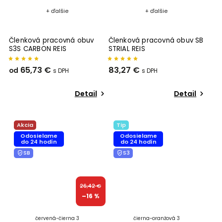
+ ďalšie
+ ďalšie
Členková pracovná obuv
Členková pracovná obuv SB
S3S CARBON REIS
STRIAL REIS
65,73 €
83,27 €
od
Detail
Detail
Akcia
Tip
Odosielame
Odosielame
do 24 hodín
do 24 hodín
SB
S3
26,42 €
–16 %
červená-čierna 3
čierna-oranžová 3