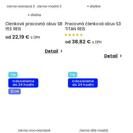
+ ďalšie
čierna-oranžová 3
čierna-modrá 3
+ ďalšie
Členková pracovná obuv SB
Pracovná členková obuv S3
YES REIS
TITAN REIS
22,19 €
od
38,82 €
od
Detail
Detail
Tip
Tip
Odosielame
Odosielame
do 24 hodín
do 24 hodín
OB
čierno-sivo-oranžové
čierna-žltá-modrá