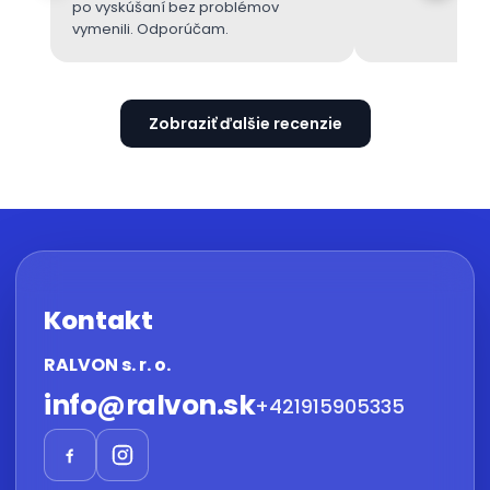
po vyskúšaní bez problémov
vymenili. Odporúčam.
Zobraziť ďalšie recenzie
Kontakt
RALVON s. r. o.
info
@
ralvon.sk
+421915905335