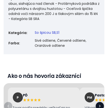
obuv, siahajúca nad členok - Protišmyková podrážka z
polyuretánu s dvojitou hustotou - Oceľová špička
odolná voči nárazom 200 J a tlakovým silám do 15 kN
- Kategória SB SRA
So špicou SB,S1
Kategória
:
Sivé odtiene, Červené odtiene,
Farba
:
Oranžové odtiene
Ako o nás hovoria zákazníci
PĎ
Pastor
P
PM
Tovar podľa predstáv, veľkosť mi po
Výborne 👌