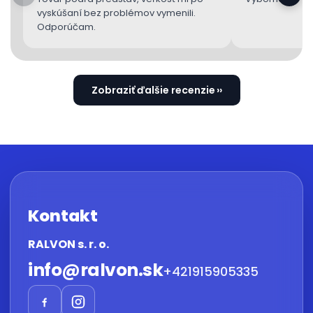
vyskúšaní bez problémov vymenili.
Odporúčam.
Zobraziť ďalšie recenzie
Kontakt
RALVON s. r. o.
info
@
ralvon.sk
+421915905335