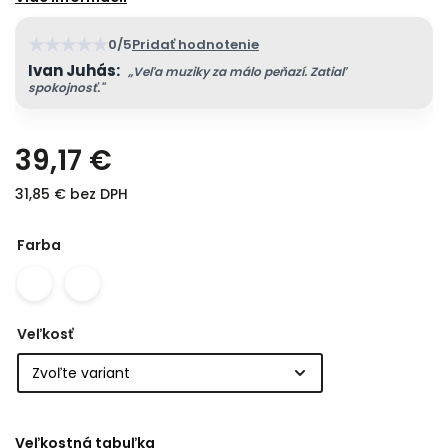
★
★
★
★
★
0/5
Pridať hodnotenie
Ivan Juhás:
„Veľa muziky za málo peňazí. Zatiaľ
spokojnosť."
39,17 €
31,85 € bez DPH
Farba
Veľkosť
Veľkostná tabuľka