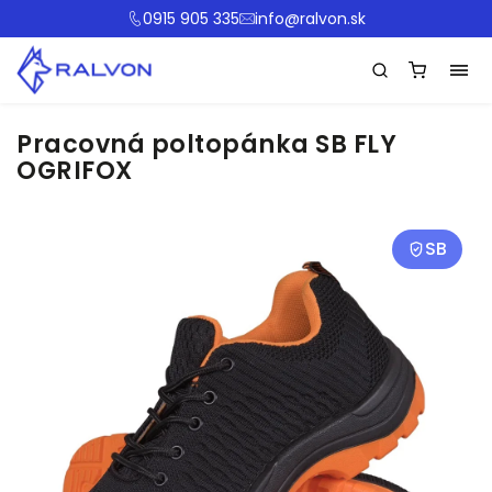
0915 905 335
info@ralvon.sk
Pracovná poltopánka SB FLY
OGRIFOX
SB