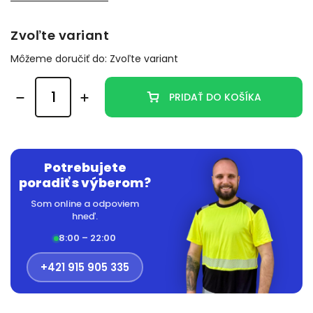
Zvoľte variant
Môžeme doručiť do:
Zvoľte variant
PRIDAŤ DO KOŠÍKA
Potrebujete
poradiť s výberom?
Som online a odpoviem
hneď.
8:00 – 22:00
+421 915 905 335