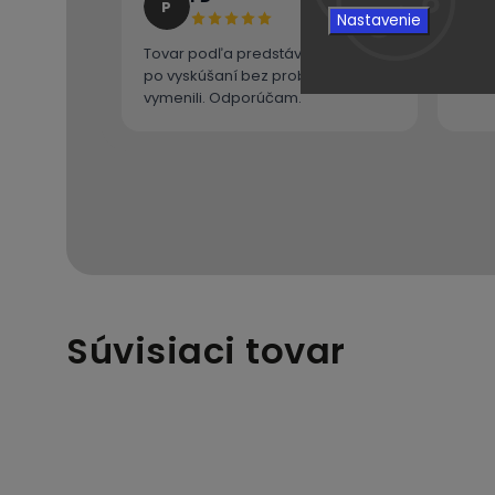
P
PM
Nastavenie
Tovar podľa predstáv, veľkosť mi
Výbo
po vyskúšaní bez problémov
vymenili. Odporúčam.
Súvisiaci tovar