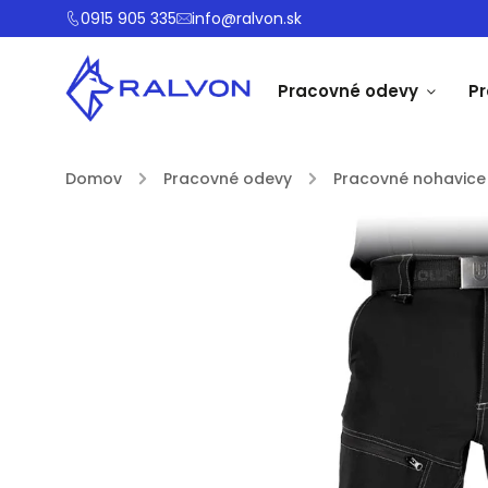
0915 905 335
info@ralvon.sk
Pracovné odevy
P
Domov
/
Pracovné odevy
/
Pracovné nohavice