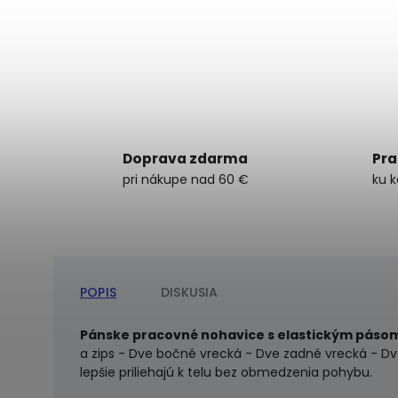
Doprava zdarma
Pra
pri nákupe nad 60 €
ku 
POPIS
DISKUSIA
Pánske pracovné nohavice s elastickým páso
a zips - Dve bočné vrecká - Dve zadné vrecká - Dv
lepšie priliehajú k telu bez obmedzenia pohybu.