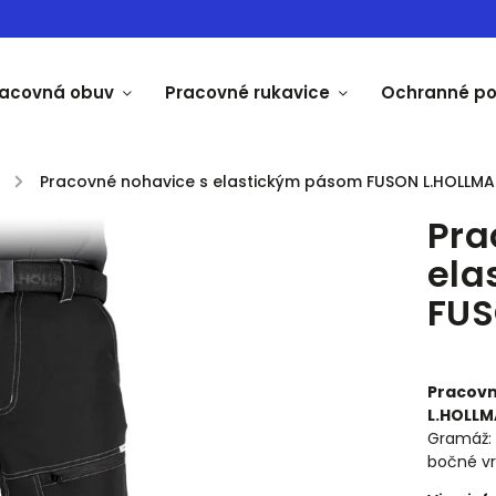
racovná obuv
Pracovné rukavice
Ochranné p
/
Pracovné nohavice s elastickým pásom FUSON L.HOLLM
Pra
ela
FUS
Pracovn
L.HOLL
Gramáž: 
bočné v