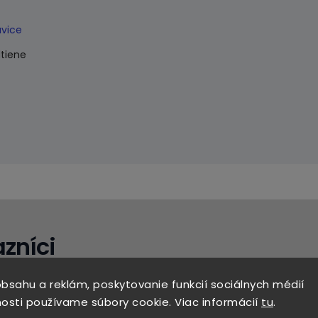
vice
dtiene
zníci
bsahu a reklám, poskytovanie funkcií sociálnych médií
osti používame súbory cookie. Viac informácií
tu
.
Pastorek Marián
Melinda Mészároso