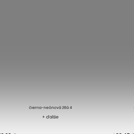
čierna-neónová žltá 4
čiern
+ ďalšie