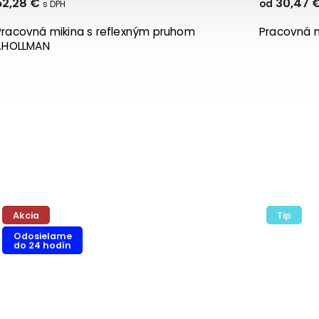
8 €
30,47 €
od
vná mikina s reflexným pruhom
Pracovná mikin
LMAN
Akcia
Tip
Odosielame
do 24 hodín