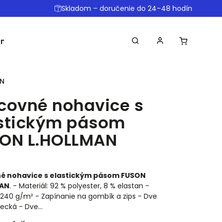
Skladom – doručenie do 24–48 hodín
omôcky
Ostatné
Obchodné podmienky
Dopr
AN
covné nohavice s
stickým pásom
ON L.HOLLMAN
é nohavice s elastickým pásom FUSON
MAN
. - Materiál: 92 % polyester, 8 % elastan -
240 g/m² - Zapínanie na gombík a zips - Dve
recká - Dve…