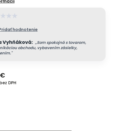
★
★
★
Pridať hodnotenie
a Vyhňáková:
„Som spokojná s tovarom,
ikáciou obchodu, vybavením zásielky,
ením."
 €
 bez DPH