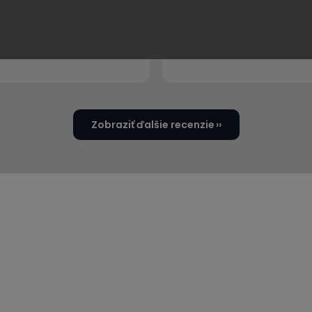
MM
rne 👌
Topp výrobok
Zobraziť ďalšie recenzie