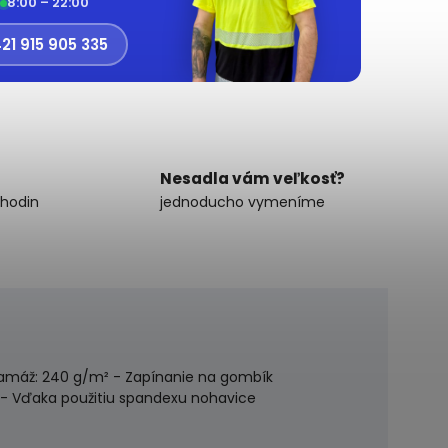
8:00 – 22:00
21 915 905 335
Nesadla vám veľkosť?
 hodin
jednoducho vymeníme
 Gramáž: 240 g/m² - Zapínanie na gombík
y - Vďaka použitiu spandexu nohavice