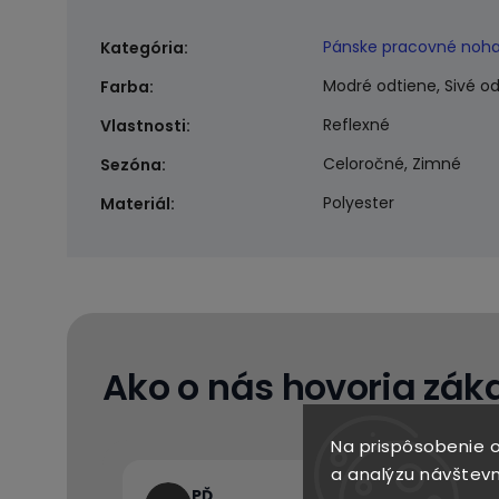
Pánske pracovné noha
Kategória
:
Modré odtiene, Sivé o
Farba
:
Reflexné
Vlastnosti
:
Celoročné, Zimné
Sezóna
:
Polyester
Materiál
:
Ako o nás hovoria záka
Na prispôsobenie o
a analýzu návštevn
PĎ