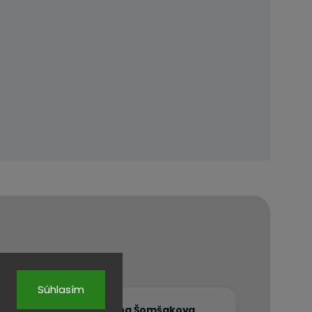
Súhlasím
va
Božena Šomšakova