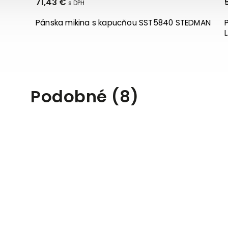
71,43 €
52,2
Pánska mikina s kapucňou SST5840 STEDMAN
Praco
L.HOL
Podobné (8)