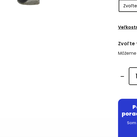
Veľkost
Zvoľte 
Môžeme d
P
pora
Som 