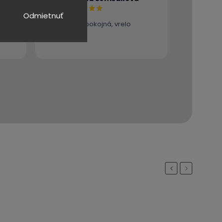
BŠ
Odmietnuť
Som veľmi spokojná, vrelo
odporúčam
Previous
Next