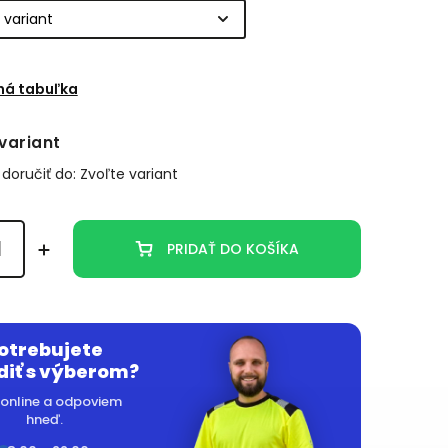
ná tabuľka
variant
oručiť do:
Zvoľte variant
PRIDAŤ DO KOŠÍKA
otrebujete
diť s výberom?
online a odpoviem
hneď.