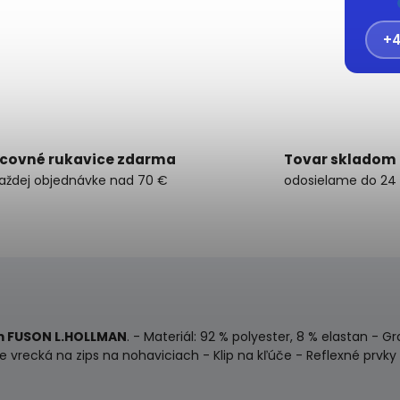
+4
covné rukavice zdarma
Tovar skladom
každej objednávke nad 70 €
odosielame do 24
m FUSON L.HOLLMAN
. - Materiál: 92 % polyester, 8 % elastan -
e vrecká na zips na nohaviciach - Klip na kľúče - Reflexné prvk