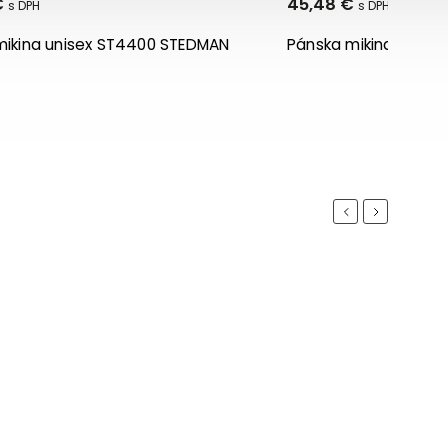
45,48 €
a unisex ST4400 STEDMAN
Pánska mikina SST5610 S
Previous
Next