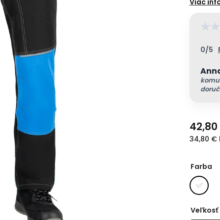
★
★
0/5
Ann
komun
doruč
42,80
34,80 €
Farba
Veľkosť