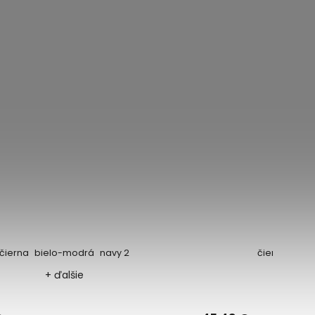
a
bielo-modrá
navy 2
čierna
oceľovo š
+ ďalšie
+ ďalši