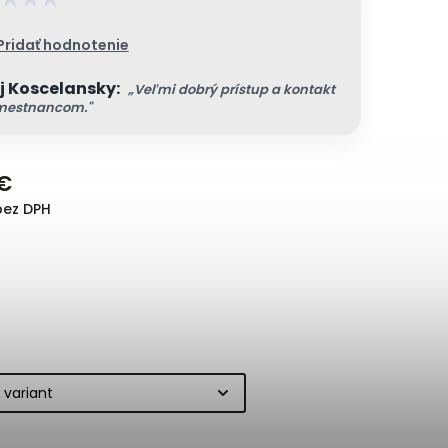
Pridať hodnotenie
j Koscelansky:
„Veľmi dobrý prístup a kontakt
mestnancom."
 €
bez DPH