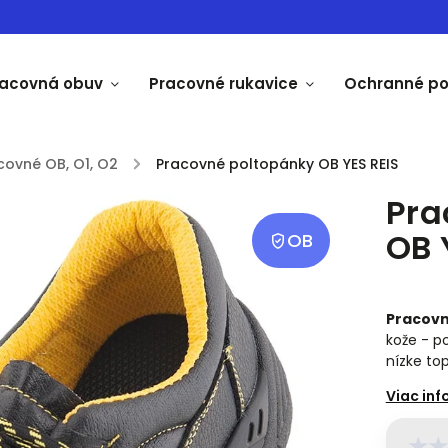
racovná obuv
Pracovné rukavice
Ochranné p
covné OB, O1, O2
/
Pracovné poltopánky OB YES REIS
Pra
OB 
OB
Pracovn
kože - p
nízke to
★
★