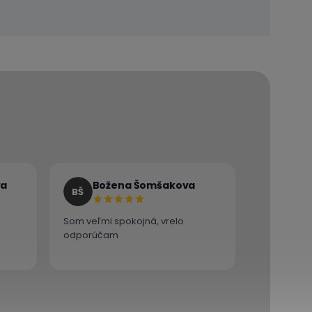
va
Božena Šomšakova
BŠ
Som veľmi spokojná, vrelo
odporúčam