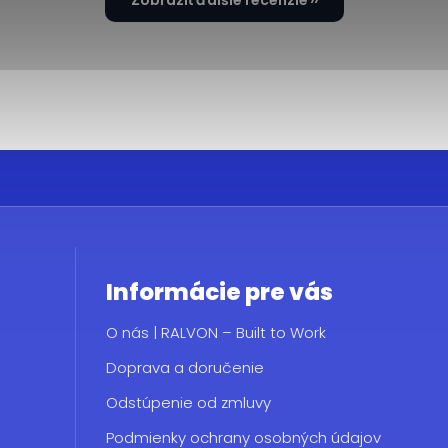
Zobraziť ďalšie recenzie
Informácie pre vás
O nás | RALVON – Built to Work
Doprava a doručenie
Odstúpenie od zmluvy
Podmienky ochrany osobných údajov