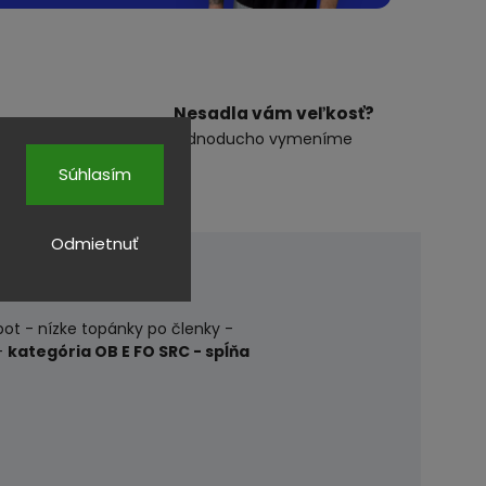
Nesadla vám veľkosť?
 hodin
jednoducho vymeníme
Súhlasím
Odmietnuť
ot - nízke topánky po členky -
-
kategória OB E FO SRC - spĺňa