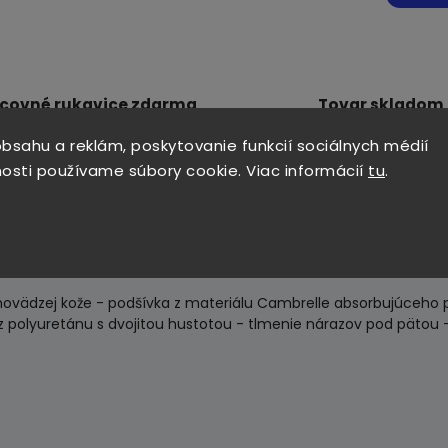
covné rukavice zdarma
Tovar skladom
každej objednávke nad 70 €
odosielame do 24
bsahu a reklám, poskytovanie funkcií sociálnych médií
osti používame súbory cookie. Viac informácií
tu
.
hovädzej kože - podšívka z materiálu Cambrelle absorbujúceho p
z polyuretánu s dvojitou hustotou - tlmenie nárazov pod pätou 