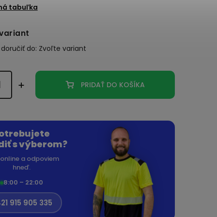
ná tabuľka
variant
oručiť do:
Zvoľte variant
PRIDAŤ DO KOŠÍKA
otrebujete
diť s výberom?
online a odpoviem
hneď.
8:00 – 22:00
21 915 905 335