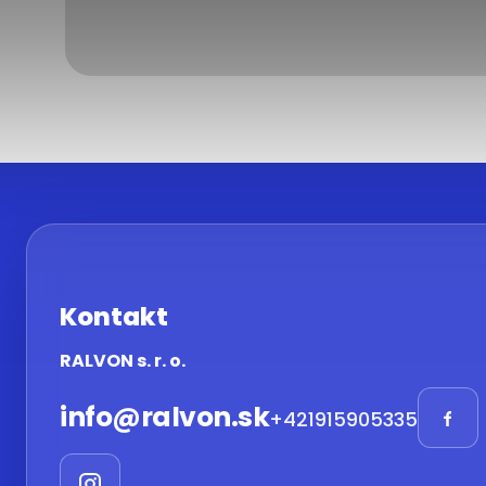
Kontakt
RALVON s. r. o.
info
@
ralvon.sk
+421915905335