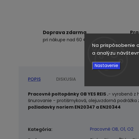
Doprava zdarma
Pra
pri nákupe nad 60 €
ku 
Na prispôsobenie o
a analýzu návštevn
Nastavenie
POPIS
DISKUSIA
Pracovné poltopánky OB YES REIS .
- vyrobená z 
šnurovanie - protišmyková, olejuvzdorná podrážka 
požiadavky noriem EN20347 a EN20344
Pracovné OB, O1, O2
Kategória
: