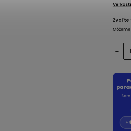
Veľkost
Zvoľte 
Môžeme d
P
pora
Som 
+4