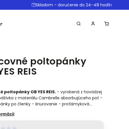
Skladom – doručenie do 24–48 hodín
omôcky
Ostatné
Obchodné podmienky
Dopr
covné poltopánky
YES REIS
é poltopánky OB YES REIS.
- vyrobená z hovädzej
odšívka z materiálu Cambrelle absorbujúceho pot -
pánky po členky - šnurovanie - protišmyková…
★
★
★