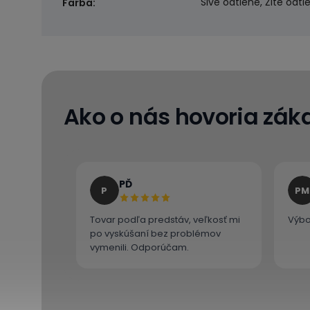
Sivé odtiene, Žlté odti
Farba
:
Ako o nás hovoria záka
PĎ
P
PM
Tovar podľa predstáv, veľkosť mi
Výbo
po vyskúšaní bez problémov
vymenili. Odporúčam.