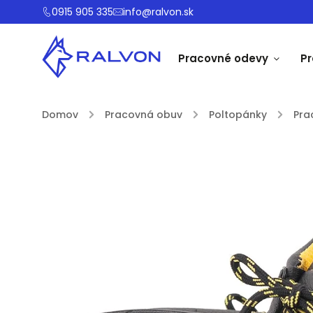
0915 905 335
info@ralvon.sk
Pracovné odevy
P
Domov
/
Pracovná obuv
/
Poltopánky
/
Pra