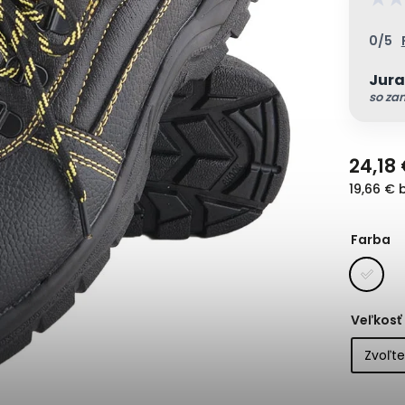
0/5
Jura
so za
24,18
19,66 € 
Farba
Veľkosť