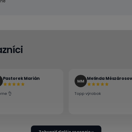
ene
zníci
Pastorek Marián
Melinda Mészároso
MM
rne 👌
Topp výrobok