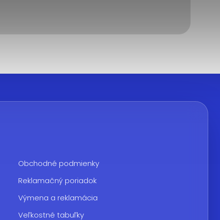
Obchodné podmienky
Reklamačný poriadok
Výmena a reklamácia
Veľkostné tabuľky