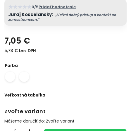
★
★
★
★
★
0/5
Pridať hodnotenie
Juraj Koscelansky:
„Veľmi dobrý prístup a kontakt so
zamestnancom."
7,05 €
5,73 € bez DPH
Farba
Veľkostná tabuľka
Zvoľte variant
Môžeme doručiť do:
Zvoľte variant