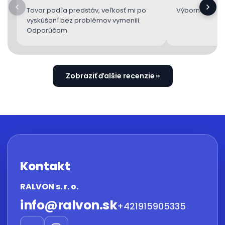
Tovar podľa predstáv, veľkosť mi po
Výborne 👌
vyskúšaní bez problémov vymenili.
Odporúčam.
Zobraziť ďalšie recenzie
Kontakt
RALVON s. r. o.
info
@
ralvon.sk
+421915905335