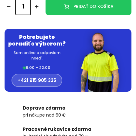
PRIDAŤ DO KOŠÍKA
Potrebujete
poradiť s výberom?
Som online a odpoviem
hneď.
8:00 – 22:00
+421 915 905 335
Doprava zdarma
pri nákupe nad 60 €
Pracovné rukavice zdarma