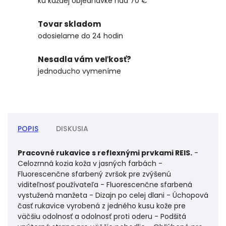
ku každej objednávke nad 70 €
Tovar skladom
odosielame do 24 hodin
Nesadla vám veľkosť?
jednoducho vymeníme
POPIS
DISKUSIA
Pracovné rukavice s reflexnými prvkami REIS.
-
Celozrnná kozia koža v jasných farbách -
Fluorescenčne sfarbený zvršok pre zvýšenú
viditeľnosť používateľa - Fluorescenčne sfarbená
vystužená manžeta - Dizajn po celej dlani - Úchopová
časť rukavice vyrobená z jedného kusu kože pre
väčšiu odolnosť a odolnosť proti oderu - Podšitá