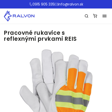
0915 905 335
info@ralvon.sk
Pracovné rukavice s
reflexnými prvkami REIS