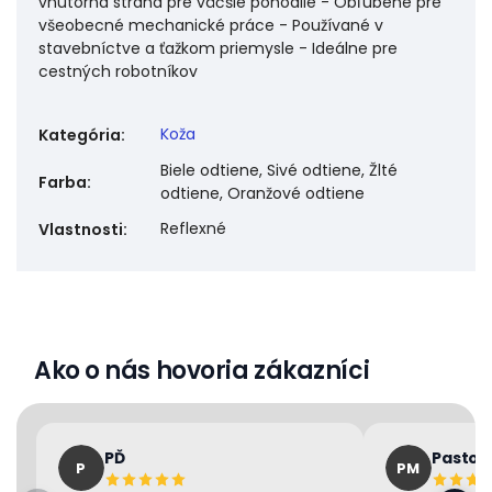
vnútorná strana pre väčšie pohodlie - Obľúbené pre
všeobecné mechanické práce - Používané v
stavebníctve a ťažkom priemysle - Ideálne pre
cestných robotníkov
Koža
Kategória
:
Biele odtiene, Sivé odtiene, Žlté
Farba
:
odtiene, Oranžové odtiene
Reflexné
Vlastnosti
:
Ako o nás hovoria zákazníci
PĎ
Pastor
P
PM