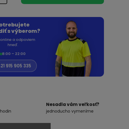
otrebujete
diť s výberom?
online a odpoviem
hneď.
8:00 – 22:00
21 915 905 335
Nesadla vám veľkosť?
 hodin
jednoducho vymeníme