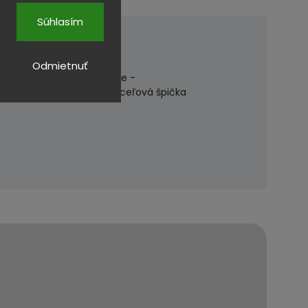
Súhlasím
Odmietnuť
aisťuje prirodzené vetranie -
drážka TPU/PU MAXXIMO - Oceľová špička