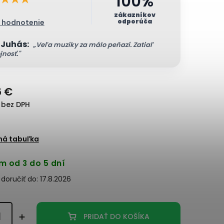
100%
zákazníkov
odporúča
1 hodnotenie
 Juhás:
„Veľa muziky za málo peňazí. Zatiaľ
jnosť."
6 €
 bez DPH
ná tabuľka
m od 3 do 5 dní
oručiť do:
17.8.2026
PRIDAŤ DO KOŠÍKA