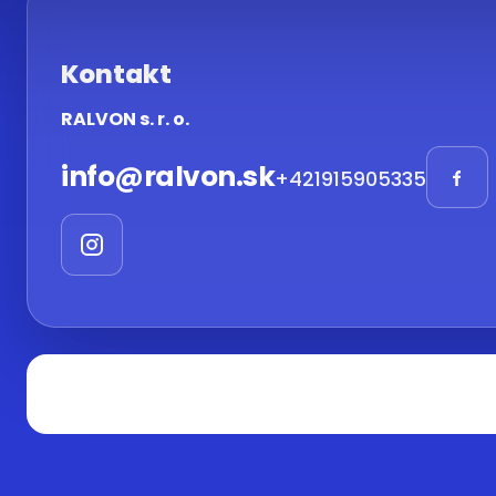
Kontakt
RALVON s. r. o.
info
@
ralvon.sk
+421915905335