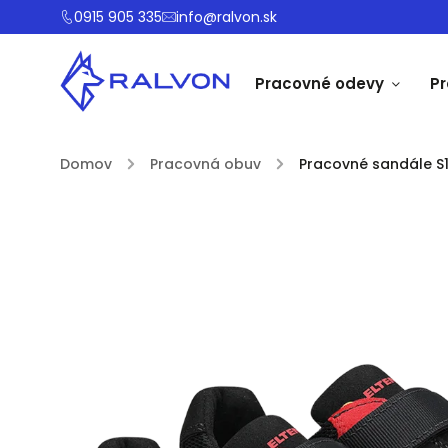
0915 905 335
info@ralvon.sk
Pracovné odevy
P
Domov
/
Pracovná obuv
/
Pracovné sandále S1