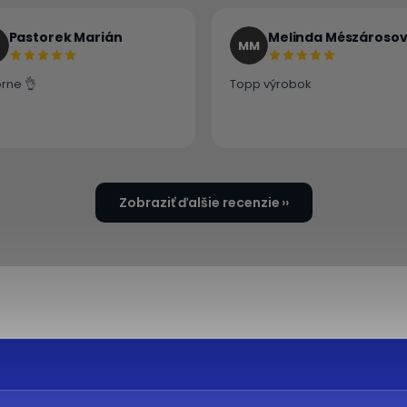
Pastorek Marián
Melinda Mészároso
MM
rne 👌
Topp výrobok
Zobraziť ďalšie recenzie