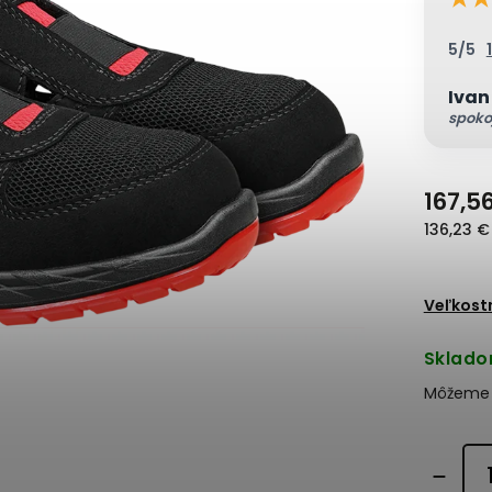
5/5
Ivan
spoko
167,5
136,23 €
Veľkost
Sklado
Môžeme d