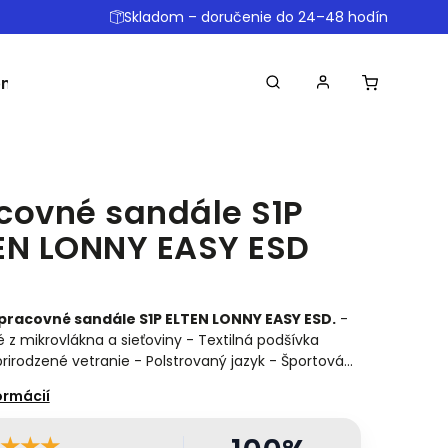
Skladom – doručenie do 24–48 hodín
omôcky
Ostatné
Obchodné podmienky
Dopr
covné sandále S1P
EN LONNY EASY ESD
pracovné sandále S1P ELTEN LONNY EASY ESD.
-
 z mikrovlákna a sieťoviny - Textilná podšívka
prirodzené vetranie - Polstrovaný jazyk - Športová…
★
★
★