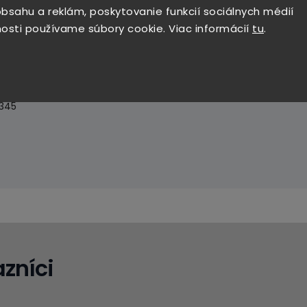
bsahu a reklám, poskytovanie funkcií sociálnych médií
osti používame súbory cookie. Viac informácií
tu
.
 ESD.
- Vyrobené z mikrovlákna a sieťoviny - Textilná podšívka z
 dĺžke - Nekovová, proti prepichnutiu odolná medzipodrážka - Po
0345
zníci