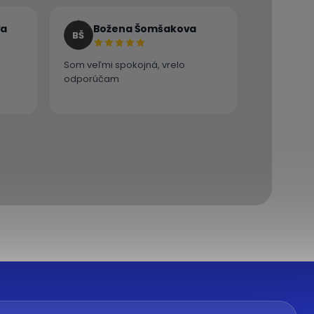
va
Božena Šomšakova
BŠ
Som veľmi spokojná, vrelo
odporúčam