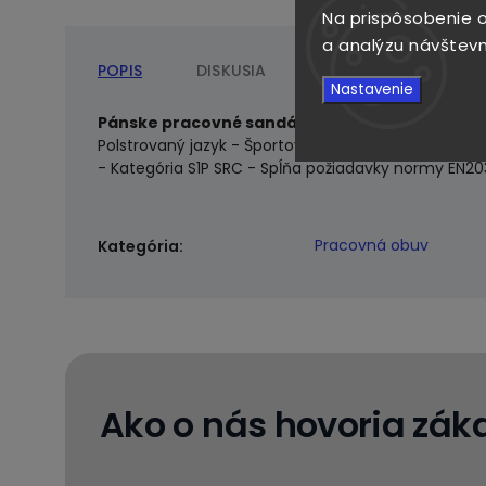
Na prispôsobenie o
a analýzu návštevn
POPIS
DISKUSIA
Nastavenie
Pánske pracovné sandále S1P ELTEN LONNY EASY
Polstrovaný jazyk - Športová ESD stielka po celej
- Kategória S1P SRC - Spĺňa požiadavky normy EN2
Pracovná obuv
Kategória
:
Ako o nás hovoria záka