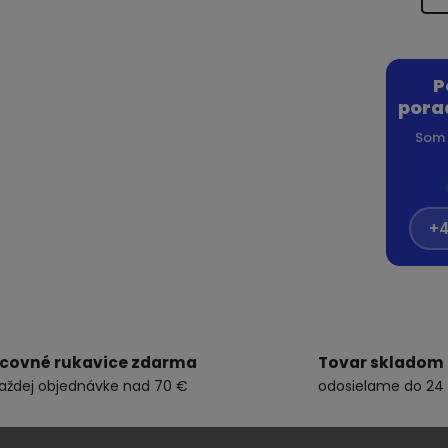
P
pora
Som 
+4
covné rukavice zdarma
Tovar skladom
každej objednávke nad 70 €
odosielame do 24