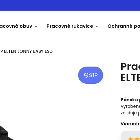
racovná obuv
Pracovné rukavice
Ochranné p
P ELTEN LONNY EASY ESD
Pra
ELT
S1P
Pánske 
Vyrobené
zaisťuje 
★
★