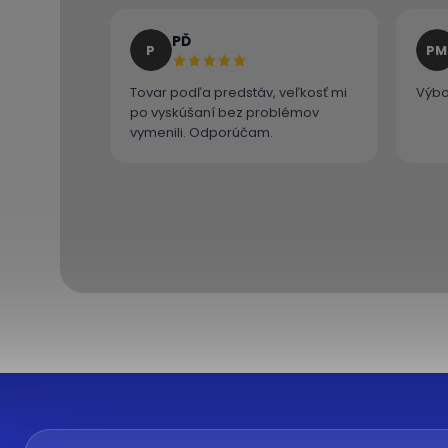
PĎ
P
PM
Tovar podľa predstáv, veľkosť mi
Výbo
po vyskúšaní bez problémov
vymenili. Odporúčam.