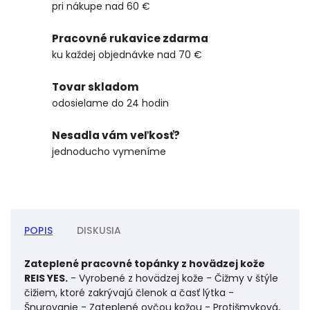
pri nákupe nad 60 €
Pracovné rukavice zdarma
ku každej objednávke nad 70 €
Tovar skladom
odosielame do 24 hodin
Nesadla vám veľkosť?
jednoducho vymeníme
POPIS
DISKUSIA
Zateplené pracovné topánky z hovädzej kože
REIS YES.
- Vyrobené z hovädzej kože - Čižmy v štýle
čižiem, ktoré zakrývajú členok a časť lýtka -
Šnurovanie - Zateplené ovčou kožou - Protišmyková,