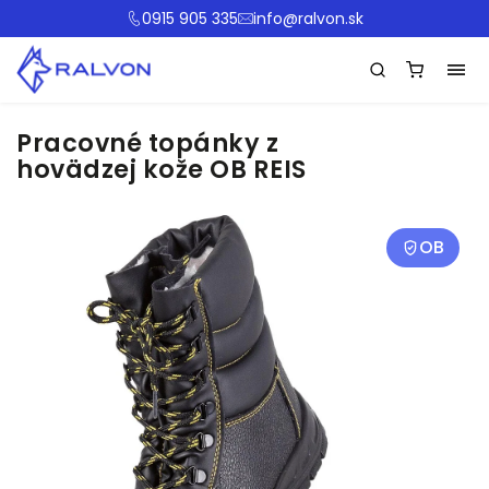
0915 905 335
info@ralvon.sk
Pracovné topánky z
hovädzej kože OB REIS
OB