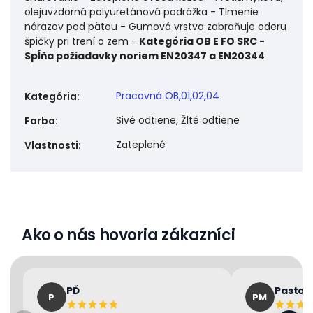
olejuvzdorná polyuretánová podrážka - Tlmenie
nárazov pod pätou - Gumová vrstva zabraňuje oderu
špičky pri trení o zem -
Kategória OB E FO SRC -
Spĺňa požiadavky noriem EN20347 a EN20344
Pracovná OB,01,02,04
Kategória
:
Sivé odtiene, Žlté odtiene
Farba
:
Zateplené
Vlastnosti
:
Ako o nás hovoria zákazníci
PĎ
Pastor
P
PM