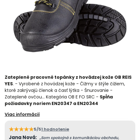
Zateplené pracovné topánky z hovädzej kože OB REIS
YES
. - Vyrobené z hovädzej kože - Čižmy v štýle čižiem,
ktoré zakrývajú členok a časť lýtka - Šnurovanie -
Zateplené ovčou… Kategória OB E FO SRC -
Spĺňa
požiadavky noriem EN20347 a EN20344
★
★
★
★
★
5/5
1 hodnotenie
Jana Nová:
„Som spokojná s komunikáciou obchodu,