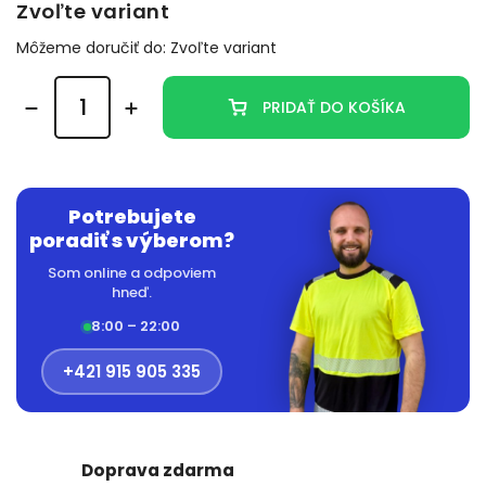
Zvoľte variant
Môžeme doručiť do:
Zvoľte variant
PRIDAŤ DO KOŠÍKA
Potrebujete
poradiť s výberom?
Som online a odpoviem
hneď.
8:00 – 22:00
+421 915 905 335
Doprava zdarma