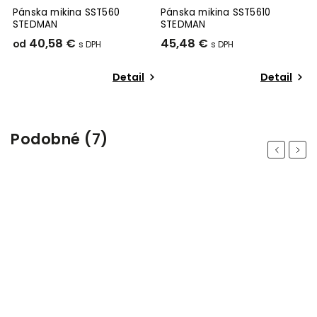
m
Pánska mikina SST560
Pánska mikina SST5610
P
STEDMAN
STEDMAN
S
40,58 €
45,48 €
7
od
Detail
Detail
Podobné (7)
Previous
Next