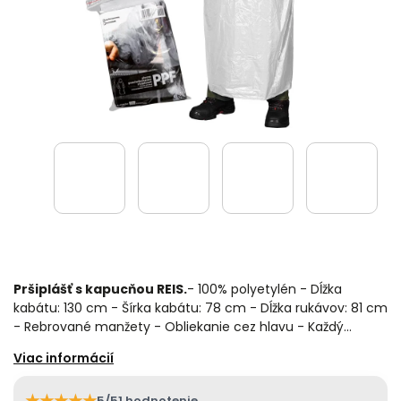
Pršiplášť s kapucňou REIS.
- 100% polyetylén - Dĺžka
kabátu: 130 cm - Šírka kabátu: 78 cm - Dĺžka rukávov: 81 cm
- Rebrované manžety - Obliekanie cez hlavu - Každý…
★
★
★
★
★
5/5
1 hodnotenie