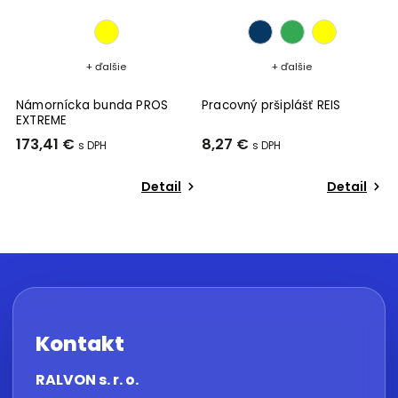
+ ďalšie
+ ďalšie
Námornícka bunda PROS
Pracovný pršiplášť REIS
R
EXTREME
173,41 €
8,27 €
5
Detail
Detail
Kontakt
RALVON s. r. o.