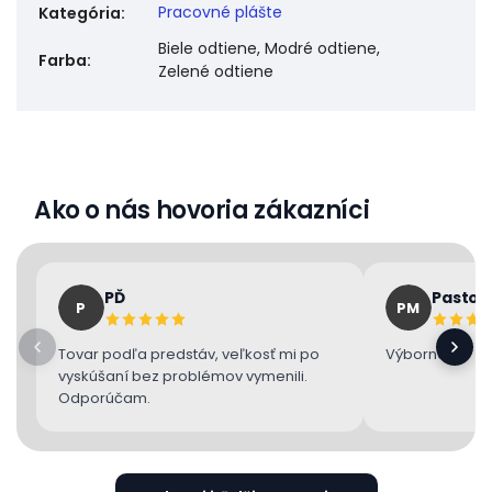
Pracovné plášte
Kategória
:
Biele odtiene, Modré odtiene,
Farba
:
Zelené odtiene
Ako o nás hovoria zákazníci
PĎ
Pastor
P
PM
Tovar podľa predstáv, veľkosť mi po
Výborne 👌
vyskúšaní bez problémov vymenili.
Odporúčam.