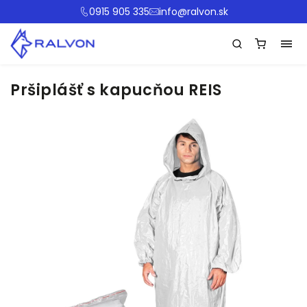
0915 905 335
info@ralvon.sk
Pršiplášť s kapucňou REIS