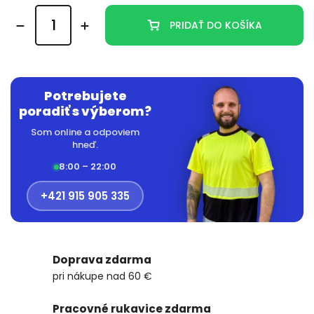
PRIDAŤ DO KOŠÍKA
Potrebujete
poradiť s výberom?
Som online a odpoviem
hneď.
8:00 – 22:00
+421 915 905 335
Doprava zdarma
pri nákupe nad 60 €
Pracovné rukavice zdarma