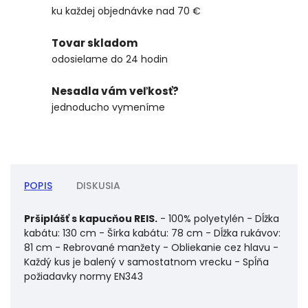
ku každej objednávke nad 70 €
Tovar skladom
odosielame do 24 hodin
Nesadla vám veľkosť?
jednoducho vymeníme
POPIS
DISKUSIA
Pršiplášť s kapucňou REIS.
- 100% polyetylén - Dĺžka
kabátu: 130 cm - Šírka kabátu: 78 cm - Dĺžka rukávov:
81 cm - Rebrované manžety - Obliekanie cez hlavu -
Každý kus je balený v samostatnom vrecku - Spĺňa
požiadavky normy EN343