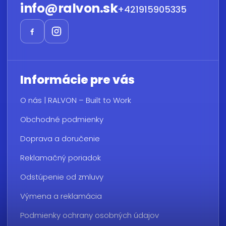
info
@
ralvon.sk
+421915905335
Informácie pre vás
O nás | RALVON – Built to Work
Obchodné podmienky
Doprava a doručenie
Reklamačný poriadok
Odstúpenie od zmluvy
Výmena a reklamácia
Podmienky ochrany osobných údajov