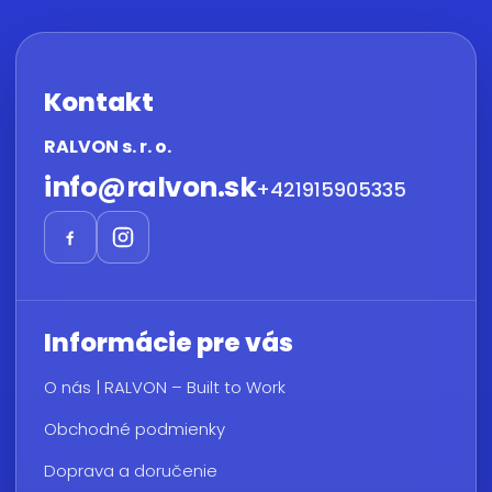
Kontakt
RALVON s. r. o.
info
@
ralvon.sk
+421915905335
Informácie pre vás
O nás | RALVON – Built to Work
Obchodné podmienky
Doprava a doručenie