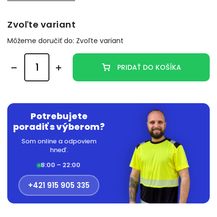
Zvoľte variant
Môžeme doručiť do:
Zvoľte variant
PRIDAŤ DO KOŠÍKA
Potrebujete
poradiť s výberom?
Som online a odpoviem
hneď.
8:00 – 22:00
+421 915 905 335