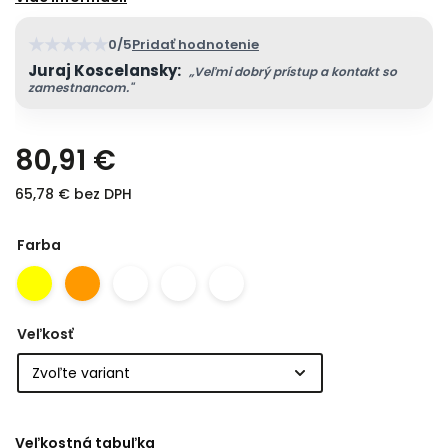
★
★
★
★
★
0/5
Pridať hodnotenie
Juraj Koscelansky:
„Veľmi dobrý prístup a kontakt so
zamestnancom."
80,91 €
65,78 € bez DPH
Farba
Veľkosť
Veľkostná tabuľka