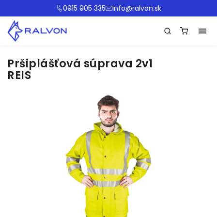
0915 905 335
info@ralvon.sk
Pršiplášťová súprava 2v1
REIS