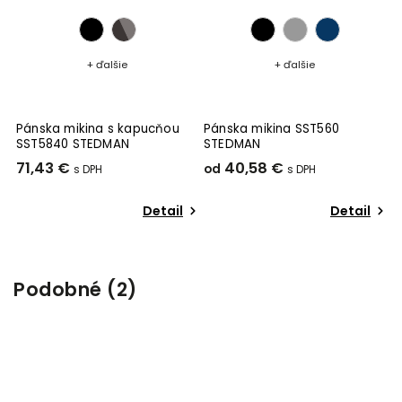
+ ďalšie
+ ďalšie
Pánska mikina s kapucňou
Pánska mikina SST560
P
SST5840 STEDMAN
STEDMAN
S
71,43 €
40,58 €
4
od
Detail
Detail
Podobné (2)