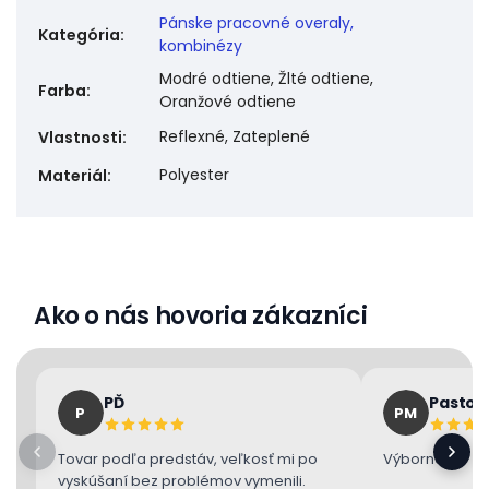
Pánske pracovné overaly,
Kategória
:
kombinézy
Modré odtiene, Žlté odtiene,
Farba
:
Oranžové odtiene
Reflexné, Zateplené
Vlastnosti
:
Polyester
Materiál
:
Ako o nás hovoria zákazníci
PĎ
Pastor
P
PM
Tovar podľa predstáv, veľkosť mi po
Výborne 👌
vyskúšaní bez problémov vymenili.