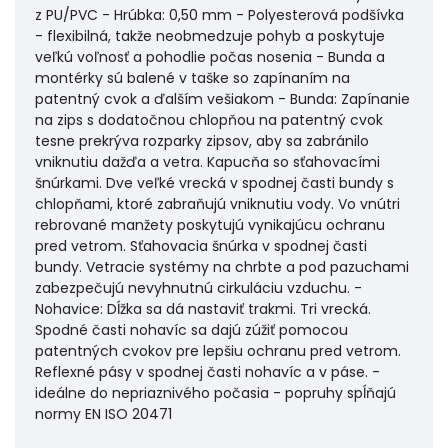
z PU/PVC - Hrúbka: 0,50 mm - Polyesterová podšívka
- flexibilná, takže neobmedzuje pohyb a poskytuje
veľkú voľnosť a pohodlie počas nosenia - Bunda a
montérky sú balené v taške so zapínaním na
patentný cvok a ďalším vešiakom - Bunda: Zapínanie
na zips s dodatočnou chlopňou na patentný cvok
tesne prekrýva rozparky zipsov, aby sa zabránilo
vniknutiu dažďa a vetra. Kapucňa so sťahovacími
šnúrkami. Dve veľké vrecká v spodnej časti bundy s
chlopňami, ktoré zabraňujú vniknutiu vody. Vo vnútri
rebrované manžety poskytujú vynikajúcu ochranu
pred vetrom. Sťahovacia šnúrka v spodnej časti
bundy. Vetracie systémy na chrbte a pod pazuchami
zabezpečujú nevyhnutnú cirkuláciu vzduchu. -
Nohavice: Dĺžka sa dá nastaviť trakmi. Tri vrecká.
Spodné časti nohavíc sa dajú zúžiť pomocou
patentných cvokov pre lepšiu ochranu pred vetrom.
Reflexné pásy v spodnej časti nohavíc a v páse. -
ideálne do nepriaznivého počasia - popruhy spĺňajú
normy EN ISO 20471