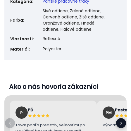
Pánske pracovné traky
Kategória
:
Sivé odtiene, Zelené odtiene,
Červené odtiene, Žlté odtiene,
Farba
:
Oranžové odtiene, Hnedé
odtiene, Fialové odtiene
Reflexné
Vlastnosti
:
Polyester
Materiál
:
Ako o nás hovoria zákazníci
PĎ
Pastor
P
PM
Tovar podľa predstáv, veľkosť mi po
Výborne 👌
vyskúšaní bez problémov vymenili.