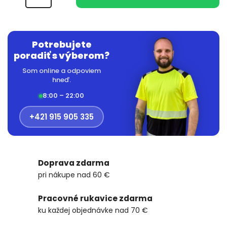
Potrebujete
poradiť s výberom?
Som online a odpoviem
hneď.
8:00 – 22:00
+421 915 905 335
Doprava zdarma
pri nákupe nad 60 €
Pracovné rukavice zdarma
ku každej objednávke nad 70 €