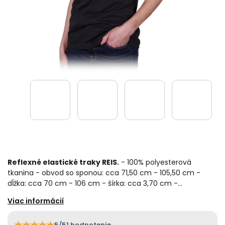
Reflexné elastické traky REIS.
- 100% polyesterová
tkanina - obvod so sponou: cca 71,50 cm - 105,50 cm -
dĺžka: cca 70 cm - 106 cm - šírka: cca 3,70 cm -…
★
★
★
★
★
5/5
1 hodnotenie