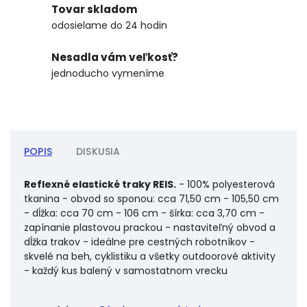
Tovar skladom
odosielame do 24 hodin
Nesadla vám veľkosť?
jednoducho vymeníme
POPIS
DISKUSIA
Reflexné elastické traky REIS.
- 100% polyesterová
tkanina - obvod so sponou: cca 71,50 cm - 105,50 cm
- dĺžka: cca 70 cm - 106 cm - šírka: cca 3,70 cm -
zapínanie plastovou prackou - nastaviteľný obvod a
dĺžka trakov - ideálne pre cestných robotníkov -
skvelé na beh, cyklistiku a všetky outdoorové aktivity
- každý kus balený v samostatnom vrecku