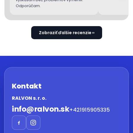
Odporúčam.
Zobraziť ďalšie recenzie
Kontakt
RALVON s. r. o.
info
@
ralvon.sk
+421915905335