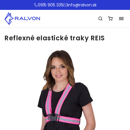
0915 905 335
info@ralvon.sk
Reflexné elastické traky REIS