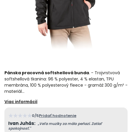
Pánska pracovná softshellová bunda
. - Trojvrstvová
softshellová tkanina: 96 % polyester, 4 % elastan, TPU
membrána, 100 % polyesterový fleece - gramáž 300 g/m² -
materiál…
★
★
★
★
★
0/5
Pridať hodnotenie
Ivan Juhás:
„Veľa muziky za málo peňazí. Zatiaľ
spokojnosť."