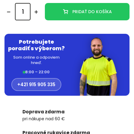
PRIDAŤ DO KOŠÍKA
Potrebujete
poradiť s výberom?
Som online a odpoviem
hneď.
8:00 – 22:00
+421 915 905 335
Doprava zdarma
pri nákupe nad 60 €
Pracovné rukavice zdarma