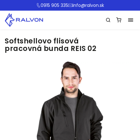
0915 905 335
info@ralvon.sk
Softshellovo flisová
pracovná bunda REIS 02