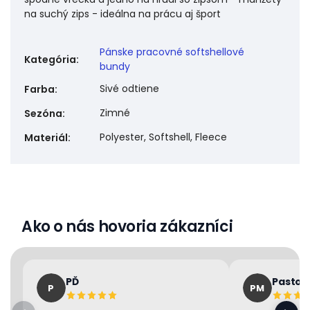
na suchý zips - ideálna na prácu aj šport
Pánske pracovné softshellové
Kategória
:
bundy
Sivé odtiene
Farba
:
Zimné
Sezóna
:
Polyester, Softshell, Fleece
Materiál
:
Ako o nás hovoria zákazníci
PĎ
Pastor
P
PM