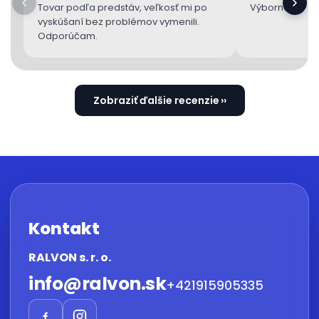
Tovar podľa predstáv, veľkosť mi po
Výborne 👌
vyskúšaní bez problémov vymenili.
Odporúčam.
Zobraziť ďalšie recenzie
Kontakt
RALVON s. r. o.
info
@
ralvon.sk
+421915905335