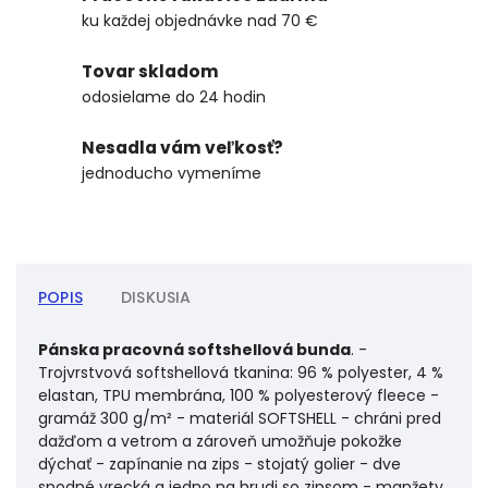
ku každej objednávke nad 70 €
Tovar skladom
odosielame do 24 hodin
Nesadla vám veľkosť?
jednoducho vymeníme
POPIS
DISKUSIA
Pánska pracovná softshellová bunda
. -
Trojvrstvová softshellová tkanina: 96 % polyester, 4 %
elastan, TPU membrána, 100 % polyesterový fleece -
gramáž 300 g/m² - materiál SOFTSHELL - chráni pred
dažďom a vetrom a zároveň umožňuje pokožke
dýchať - zapínanie na zips - stojatý golier - dve
spodné vrecká a jedno na hrudi so zipsom - manžety