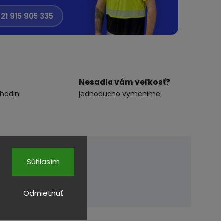
21 915 905 335
Nesadla vám veľkosť?
 hodin
jednoducho vymeníme
Súhlasím
Odmietnuť