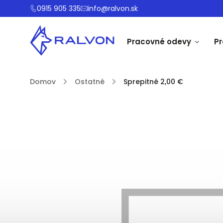
0915 905 335
info@ralvon.sk
Pracovné odevy
P
Domov
/
Ostatné
/
Sprepitné 2,00 €