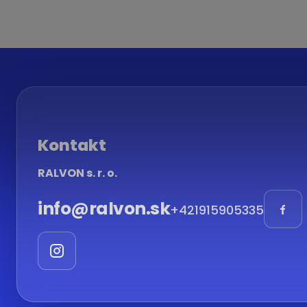
Kontakt
RALVON s. r. o.
info
@
ralvon.sk
+421915905335