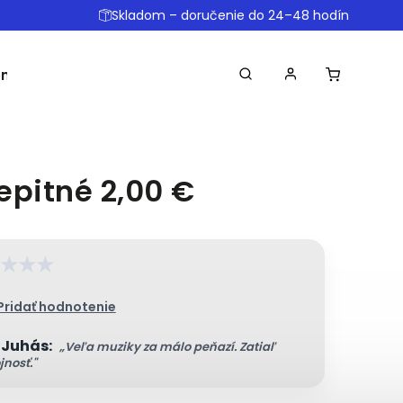
Skladom – doručenie do 24–48 hodín
omôcky
Ostatné
Obchodné podmienky
Dopr
epitné 2,00 €
★
★
★
Pridať hodnotenie
 Juhás:
„Veľa muziky za málo peňazí. Zatiaľ
jnosť."