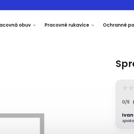
racovná obuv
Pracovné rukavice
Ochranné p
Spr
★
★
0/5
Ivan
spoko