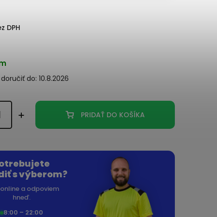
ez DPH
om
oručiť do:
10.8.2026
PRIDAŤ DO KOŠÍKA
otrebujete
diť s výberom?
online a odpoviem
hneď.
8:00 – 22:00