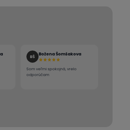
va
Božena Šomšakova
BŠ
Som veľmi spokojná, vrelo
odporúčam