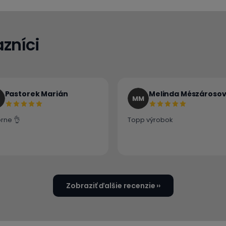
zníci
Pastorek Marián
Melinda Mészároso
MM
rne 👌
Topp výrobok
Zobraziť ďalšie recenzie