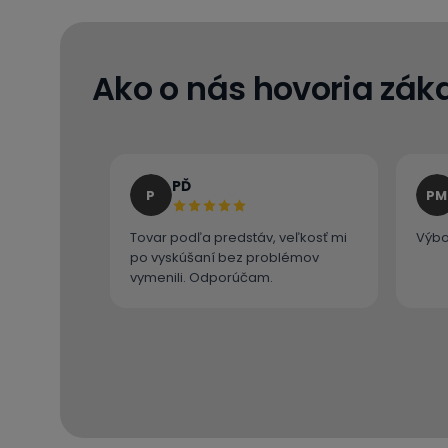
Ako o nás hovoria záka
PĎ
P
PM
Tovar podľa predstáv, veľkosť mi
Výbo
po vyskúšaní bez problémov
vymenili. Odporúčam.