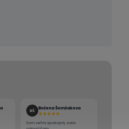
va
Božena Šomšakova
BŠ
Som veľmi spokojná, vrelo
odporúčam