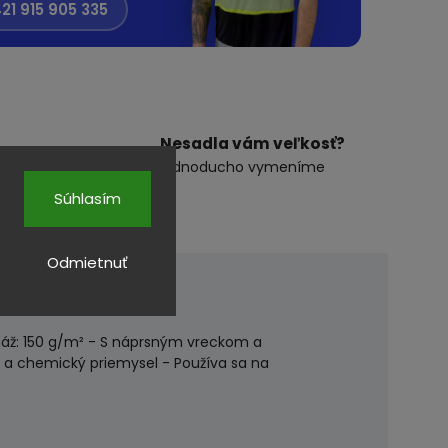
21 915 905 335
Nesadla vám veľkosť?
 hodin
jednoducho vymeníme
Súhlasím
Odmietnuť
amáž: 150 g/m² - S náprsným vreckom a
y a chemický priemysel - Používa sa na