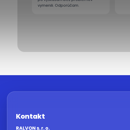
vymenili. Odporúčam.
Kontakt
RALVON s. r. o.