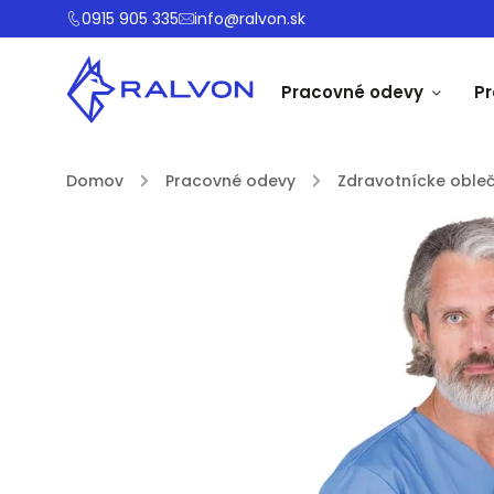
0915 905 335
info@ralvon.sk
Pracovné odevy
P
Domov
/
Pracovné odevy
/
Zdravotnícke obleč