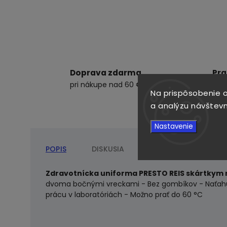
Doprava zdarma
Pra
pri nákupe nad 60 €
ku 
Na prispôsobenie o
a analýzu návštevn
Nastavenie
POPIS
DISKUSIA
Zdravotnícka uniforma PRESTO REIS skártky
dvoma bočnými vreckami - Bez gombíkov - Naťahuje 
prácu v laboratóriách - Možno prať do 60 °C