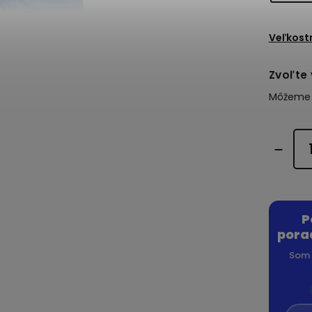
Veľkost
Zvoľte 
Môžeme d
P
pora
Som 