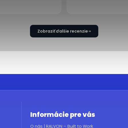
Zobraziť ďalšie recenzie
Informácie pre vás
O nás | RALVON – Built to Work