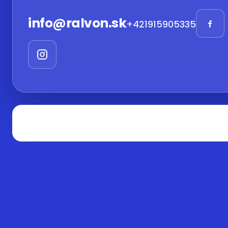
info
@
ralvon.sk
+421915905335