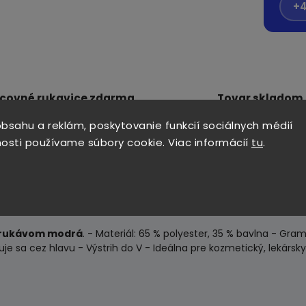
+4
covné rukavice zdarma
Tovar skladom
každej objednávke nad 70 €
odosielame do 24
bsahu a reklám, poskytovanie funkcií sociálnych médií
osti používame súbory cookie. Viac informácií
tu
.
m rukávom modrá
. - Materiál: 65 % polyester, 35 % bavlna - Gr
sa cez hlavu - Výstrih do V - Ideálna pre kozmetický, lekársk