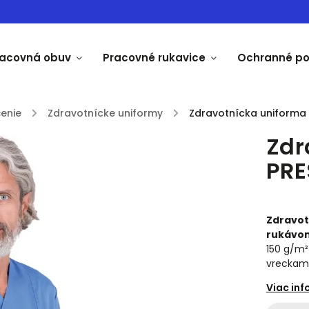
racovná obuv
Pracovné rukavice
Ochranné p
enie
/
Zdravotnícke uniformy
/
Zdravotnícka uniforma 
Zdr
PRE
Zdravot
rukávo
150 g/m
vreckami