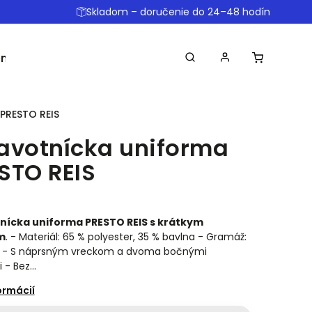
Skladom – doručenie do 24–48 hodín
omôcky
Ostatné
Obchodné podmienky
Dopr
PRESTO REIS
avotnícka uniforma
STO REIS
nícka uniforma PRESTO REIS s krátkym
m
. - Materiál: 65 % polyester, 35 % bavlna - Gramáž:
² - S náprsným vreckom a dvoma bočnými
 - Bez…