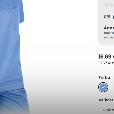
★
★
0/5
Ann
komun
doruč
16,69
13,57 € 
Farba
Veľkosť