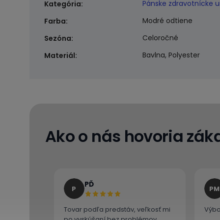
Pánske zdravotnícke 
Kategória
:
Modré odtiene
Farba
:
Celoročné
Sezóna
:
Bavlna, Polyester
Materiál
:
Ako o nás hovoria záka
PĎ
P
PM
Tovar podľa predstáv, veľkosť mi
Výbo
po vyskúšaní bez problémov