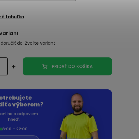
ná tabuľka
variant
oručiť do:
Zvoľte variant
PRIDAŤ DO KOŠÍKA
otrebujete
diť s výberom?
online a odpoviem
hneď.
8:00 – 22:00