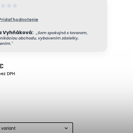
★
★
★
Pridať hodnotenie
a Vyhňáková:
„Som spokojná s tovarom,
ikáciou obchodu, vybavením zásielky,
ením."
 €
bez DPH