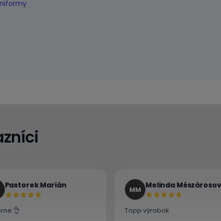
uniformy
zníci
Pastorek Marián
Melinda Mészároso
MM
rne 👌
Topp výrobok