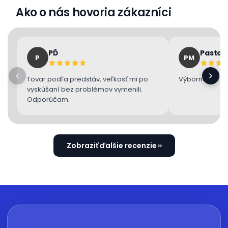
Ako o nás hovoria zákazníci
PĎ
Pastor
P
PM
Tovar podľa predstáv, veľkosť mi po
Výborne 👌
vyskúšaní bez problémov vymenili.
Odporúčam.
Zobraziť ďalšie recenzie