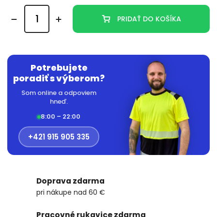
PRIDAŤ DO KOŠÍKA
Potrebujete
poradiť s výberom?
Som online a odpoviem
hneď.
8:00 – 22:00
+421 915 905 335
Doprava zdarma
pri nákupe nad 60 €
Pracovné rukavice zdarma