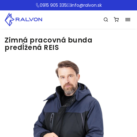
0915 905 335
info@ralvon.sk
Zimná pracovná bunda
predĺžená REIS