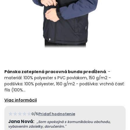
Pánska zateplená pracovná bunda predĺžená
. -
materiál: 100% polyester s PVC povlakom, 150 g/m2 -
podšívka: 100% polyester, 160 g/m2 - podšívka: vrchná časť:
flís (100%…
★
★
★
★
★
0/5
Pridať hodnotenie
Jana Nová:
„Som spokojná s komunikáciou obchodu,
vybavením zásielky, doručením."