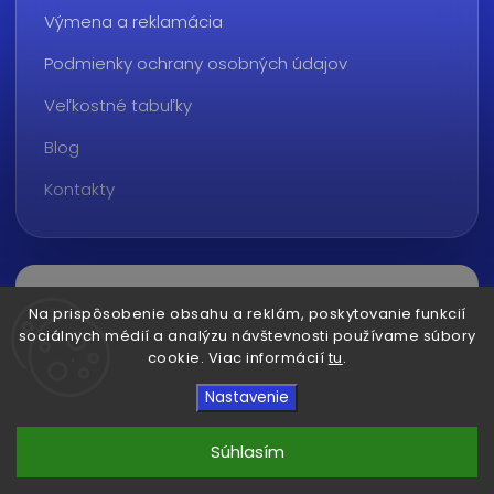
Výmena a reklamácia
Podmienky ochrany osobných údajov
Veľkostné tabuľky
Blog
Kontakty
Na prispôsobenie obsahu a reklám, poskytovanie funkcií
sociálnych médií a analýzu návštevnosti používame súbory
cookie. Viac informácií
tu
.
Copyright 2026
ralvon.sk
. Všetky práva vyhradené.
Nastavenie
Upraviť nastavenie cookies
Vytvořil
Shoptet
| Design
Shoptak.cz
Súhlasím