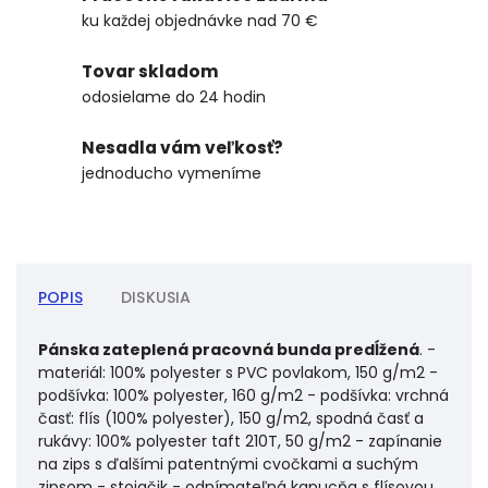
ku každej objednávke nad 70 €
Tovar skladom
odosielame do 24 hodin
Nesadla vám veľkosť?
jednoducho vymeníme
POPIS
DISKUSIA
Pánska zateplená pracovná bunda predĺžená
. -
materiál: 100% polyester s PVC povlakom, 150 g/m2 -
podšívka: 100% polyester, 160 g/m2 - podšívka: vrchná
časť: flís (100% polyester), 150 g/m2, spodná časť a
rukávy: 100% polyester taft 210T, 50 g/m2 - zapínanie
na zips s ďalšími patentnými cvočkami a suchým
zipsom - stojačik - odnímateľná kapucňa s flísovou