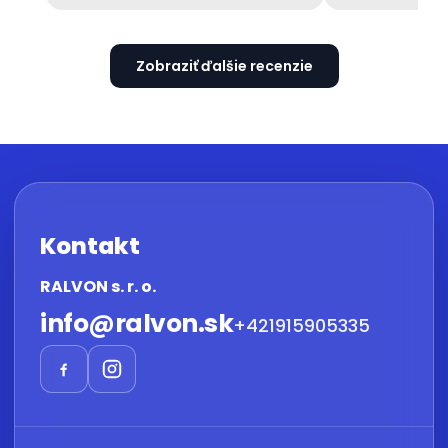
Zobraziť ďalšie recenzie
Kontakt
RALVON s. r. o.
info
@
ralvon.sk
+421915905335