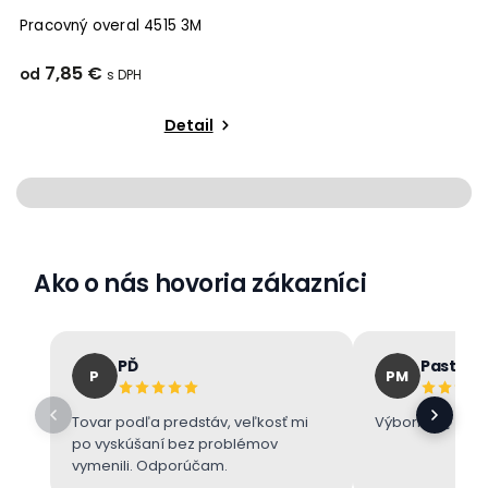
Pracovný overal 4515 3M
7,85 €
od
Detail
Ako o nás hovoria zákazníci
PĎ
Pastore
P
PM
Tovar podľa predstáv, veľkosť mi
Výborne 👌
po vyskúšaní bez problémov
vymenili. Odporúčam.