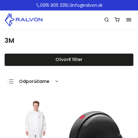
0915 905 335
info@ralvon.sk
3M
Otvoriť filter
Odporúčame
Najlacnejšie
Najdrahšie
Najpredávanejšie
Abecedne