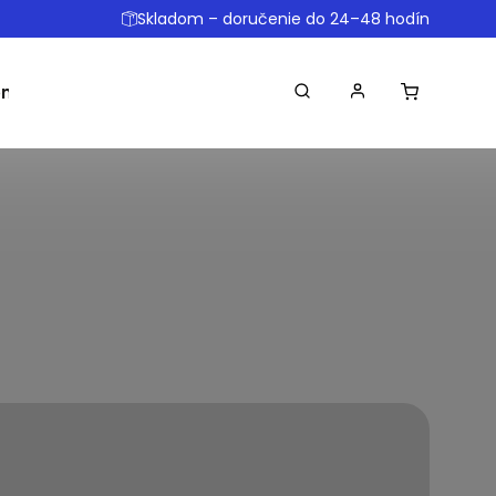
Skladom – doručenie do 24–48 hodín
omôcky
Ostatné
Obchodné podmienky
Dopr