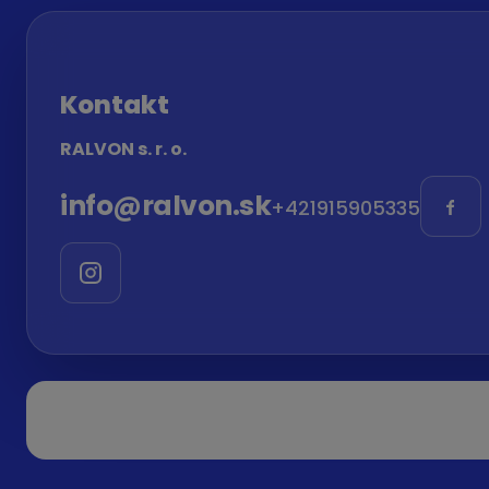
Kontakt
RALVON s. r. o.
info
@
ralvon.sk
+421915905335