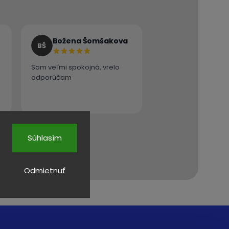
Božena Šomšakova
BŠ
Som veľmi spokojná, vrelo
odporúčam
Súhlasím
Odmietnuť