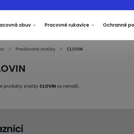
racovná obuv
Pracovné rukavice
Ochranné p
ov
/
Predávané značky
/
CLOVIN
LOVIN
ne produkty značky
CLOVIN
sa nenašli...
zníci