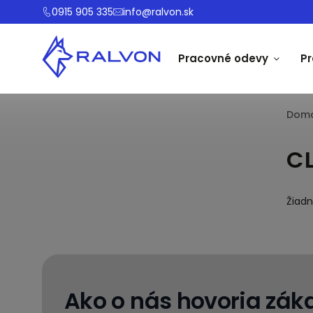
0915 905 335
info@ralvon.sk
Pracovné odevy
P
Dom
C
Žiad
Ako o nás hovoria záka