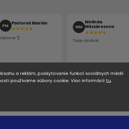
Melinda
Pastorek Marián
PM
Mészárosova
MM
Výborne 👌
Topp výrobok
bsahu a reklám, poskytovanie funkcií sociálnych médií
osti používame súbory cookie. Viac informácií
tu
.
Zobraziť ďalšie recenzie