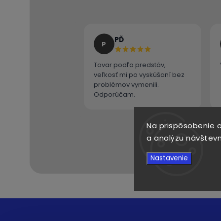
PĎ
P
Tovar podľa predstáv,
veľkosť mi po vyskúšaní bez
problémov vymenili.
Odporúčam.
Na prispôsobenie o
a analýzu návštevn
Nastavenie