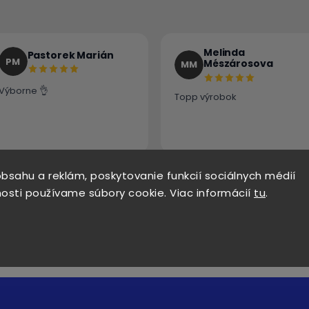
Melinda
Pastorek Marián
PM
Mészárosova
MM
Výborne 👌
Topp výrobok
bsahu a reklám, poskytovanie funkcií sociálnych médií
osti používame súbory cookie. Viac informácií
tu
.
Zobraziť ďalšie recenzie