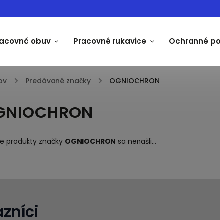
racovná obuv
Pracovné rukavice
Ochranné p
ov
/
Predávané značky
/
OGNIOCHRON
GNIOCHRON
ne produkty značky
OGNIOCHRON
sa nenašli...
zníci