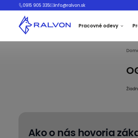
0915 905 335
info@ralvon.sk
Pracovné odevy
P
Dom
O
Žiad
Ako o nás hovoria záka