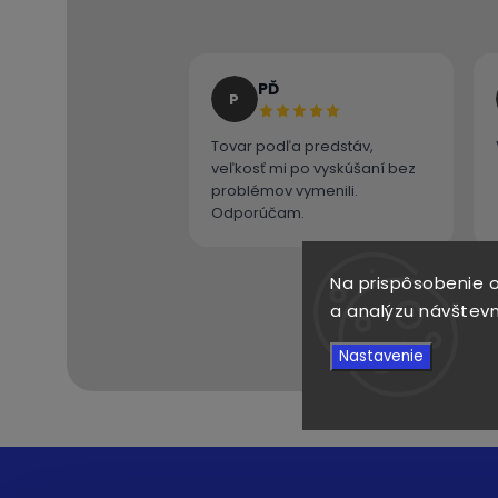
PĎ
P
Tovar podľa predstáv,
veľkosť mi po vyskúšaní bez
problémov vymenili.
Odporúčam.
Na prispôsobenie o
a analýzu návštevn
Nastavenie