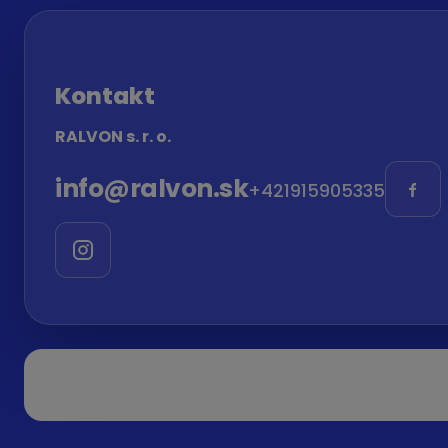
Kontakt
RALVON s. r. o.
info
@
ralvon.sk
+421915905335