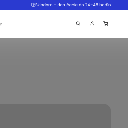
Skladom – doručenie do 24–48 hodín
omôcky
Ostatné
Obchodné podmienky
Dopr