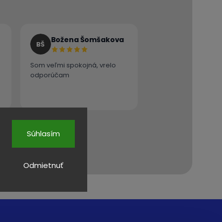
Božena Šomšakova
BŠ
Som veľmi spokojná, vrelo
odporúčam
Súhlasím
Odmietnuť