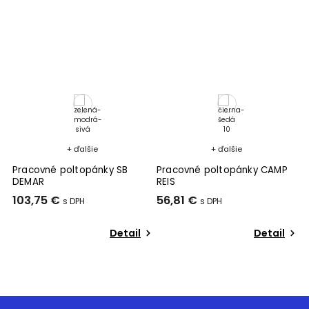
+ ďalšie
+ ďalšie
Pracovné poltopánky SB
Pracovné poltopánky CAMP
P
LL
DEMAR
REIS
W
103,75 €
56,81 €
4
Detail
Detail