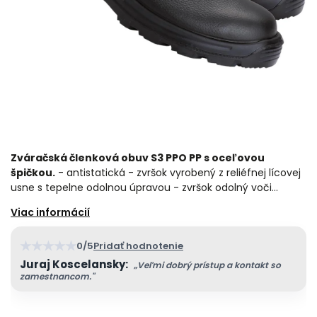
Zváračská členková obuv S3 PPO PP s oceľovou
špičkou.
- antistatická - zvršok vyrobený z reliéfnej lícovej
usne s tepelne odolnou úpravou - zvršok odolný voči…
★
★
★
★
★
0/5
Pridať hodnotenie
Juraj Koscelansky:
„Veľmi dobrý prístup a kontakt so
zamestnancom."