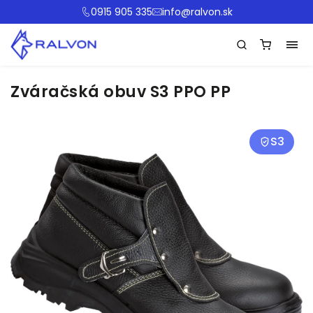
0915 905 335
info@ralvon.sk
Zváračská obuv S3 PPO PP
S3