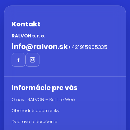
Kontakt
RALVON s. r. o.
info
@
ralvon.sk
+421915905335
Informácie pre vás
O nás | RALVON – Built to Work
Obchodné podmienky
Doprava a doručenie