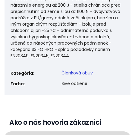
nárazmi s energiou až 200 J - stielka chrániaca pred
prepichnutím od zeme silou až 1100 N - dvojvrstvová
podrážka z PU/gumy odolná voči olejom, benzínu a
iným organickým rozpúšťadlám - izoluje pred
chladom aj pri -25 °C - odnímateľná podšívka s
vysokou hygroskopickosťou - trvácna a odolná,
určená do náročných pracovných podmienok -
kategória S3 FO HRO - spĺňa požiadavky noriem
EN20349, EN20345, EN20344
Členková obuv
Kategória
:
Sivé odtiene
Farba
:
Ako o nás hovoria zákazníci