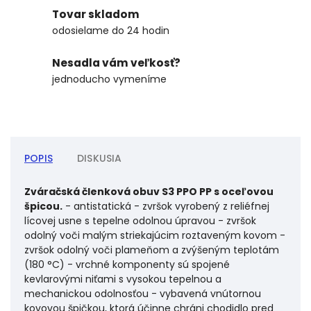
Tovar skladom
odosielame do 24 hodin
Nesadla vám veľkosť?
jednoducho vymeníme
POPIS
DISKUSIA
Zváračská členková obuv S3 PPO PP s oceľovou
špicou.
- antistatická - zvršok vyrobený z reliéfnej
lícovej usne s tepelne odolnou úpravou - zvršok
odolný voči malým striekajúcim roztaveným kovom -
zvršok odolný voči plameňom a zvýšeným teplotám
(180 °C) - vrchné komponenty sú spojené
kevlarovými niťami s vysokou tepelnou a
mechanickou odolnosťou - vybavená vnútornou
kovovou špičkou, ktorá účinne chráni chodidlo pred