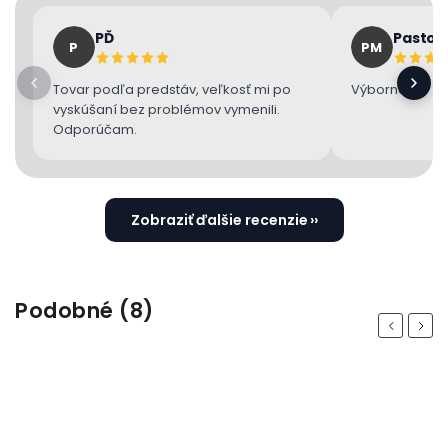
PĎ
Pastor
P
PM
Tovar podľa predstáv, veľkosť mi po
Výborne 👌
vyskúšaní bez problémov vymenili.
Odporúčam.
Zobraziť ďalšie recenzie
Podobné (8)
Previous
Next