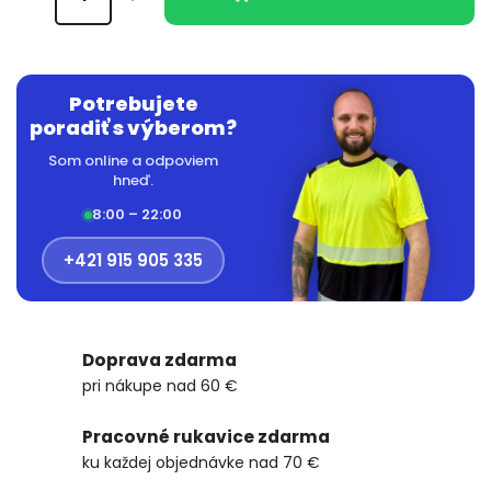
Potrebujete
poradiť s výberom?
Som online a odpoviem
hneď.
8:00 – 22:00
+421 915 905 335
Doprava zdarma
pri nákupe nad 60 €
Pracovné rukavice zdarma
ku každej objednávke nad 70 €