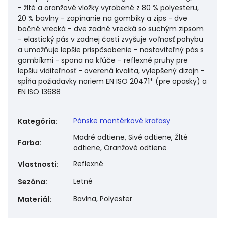
- žlté a oranžové vložky vyrobené z 80 % polyesteru,
20 % bavlny - zapínanie na gombíky a zips - dve
bočné vrecká - dve zadné vrecká so suchým zipsom
- elastický pás v zadnej časti zvyšuje voľnosť pohybu
a umožňuje lepšie prispôsobenie - nastaviteľný pás s
gombíkmi - spona na kľúče - reflexné pruhy pre
lepšiu viditeľnosť - overená kvalita, vylepšený dizajn -
spĺňa požiadavky noriem EN ISO 20471* (pre opasky) a
EN ISO 13688
Pánske montérkové kraťasy
Kategória
:
Modré odtiene, Sivé odtiene, Žlté
Farba
:
odtiene, Oranžové odtiene
Reflexné
Vlastnosti
:
Letné
Sezóna
:
Bavlna, Polyester
Materiál
: