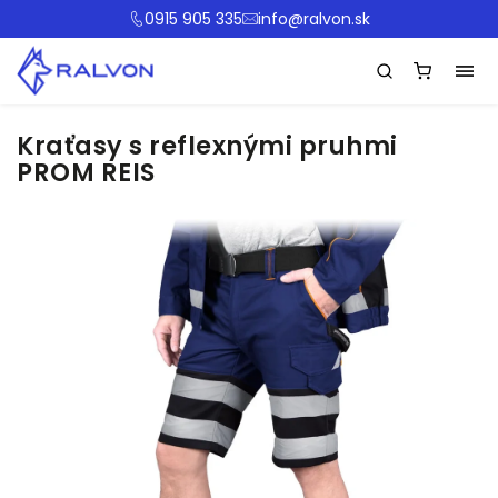
0915 905 335
info@ralvon.sk
Kraťasy s reflexnými pruhmi
PROM REIS