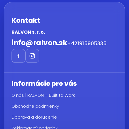
Kontakt
RALVON s. r. o.
info
@
ralvon.sk
+421915905335
Informácie pre vás
O nás | RALVON – Built to Work
Obchodné podmienky
Doprava a doručenie
Reklamačný poriadok