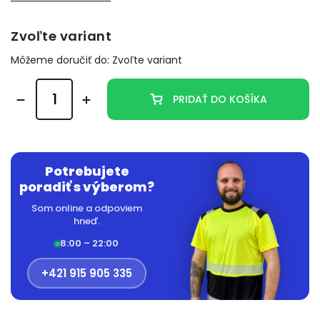
Zvoľte variant
Môžeme doručiť do:
Zvoľte variant
PRIDAŤ DO KOŠÍKA
Potrebujete
poradiť s výberom?
Som online a odpoviem
hneď.
8:00 – 22:00
+421 915 905 335