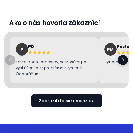
Ako o nás hovoria zákazníci
PĎ
Pastor
P
PM
Tovar podľa predstáv, veľkosť mi po
Výborne 👌
vyskúšaní bez problémov vymenili.
Odporúčam.
Zobraziť ďalšie recenzie