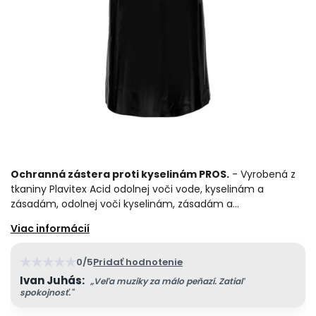
Ochranná zástera proti kyselinám PROS.
- Vyrobená z
tkaniny Plavitex Acid odolnej voči vode, kyselinám a
zásadám, odolnej voči kyselinám, zásadám a…
★
★
★
★
★
0/5
Pridať hodnotenie
Ivan Juhás:
„Veľa muziky za málo peňazí. Zatiaľ
spokojnosť."