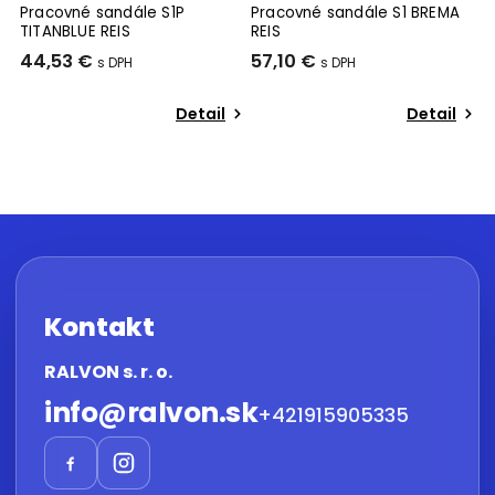
Pracovné sandále S1P
Pracovné sandále S1 BREMA
P
TITANBLUE REIS
REIS
W
44,53 €
57,10 €
9
Detail
Detail
Kontakt
RALVON s. r. o.
info
@
ralvon.sk
+421915905335