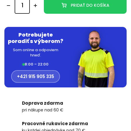
PRIDAŤ DO KOŠÍKA
Potrebujete
poradiť s výberom?
Som online a odpoviem
hneď.
8:00 – 22:00
+421 915 905 335
Doprava zdarma
pri nákupe nad 60 €
Pracovné rukavice zdarma
ku každej objednávke nad 70 €