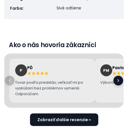
Sivé odtiene
Farba
:
Ako o nás hovoria zákazníci
PĎ
Pastor
P
PM
Tovar podľa predstáv, veľkosť mi po
Výborne 👌
vyskúšaní bez problémov vymenili.
Odporúčam.
Zobraziť ďalšie recenzie