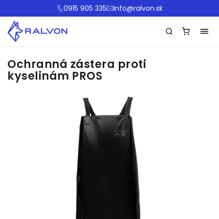
0915 905 335
info@ralvon.sk
Ochranná zástera proti
kyselinám PROS