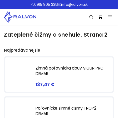
0915 905 335
info@ralvon.sk
Zateplené čižmy a snehule
, Strana 2
Najpredávanejšie
Zimná poľovnícka obuv VIGUR PRO
DEMAR
137,47 €
Poľovnícke zimné čižmy TROP2
DEMAR