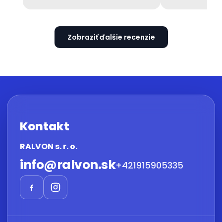
Zobraziť ďalšie recenzie
Kontakt
RALVON s. r. o.
info
@
ralvon.sk
+421915905335