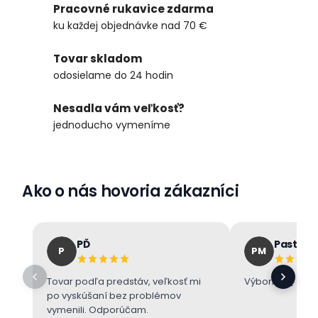
Pracovné rukavice zdarma
ku každej objednávke nad 70 €
Tovar skladom
odosielame do 24 hodin
Nesadla vám veľkosť?
jednoducho vymeníme
Ako o nás hovoria zákazníci
PĎ
Pastore
P
PM
Tovar podľa predstáv, veľkosť mi
Výborne 👌
po vyskúšaní bez problémov
vymenili. Odporúčam.